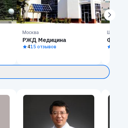
Москва
Шанхай
РЖД Медицина
Фудань
4
15 отзывов
4.8
3 о