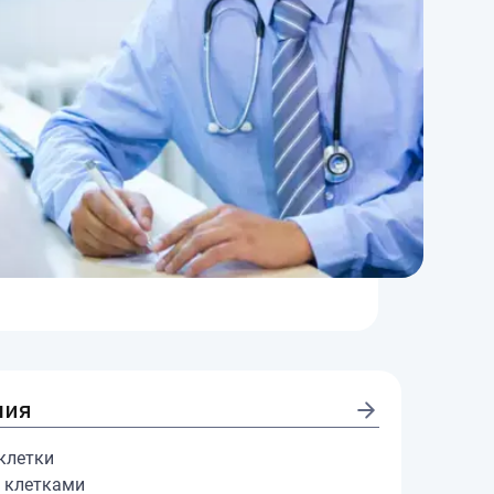
пия
клетки
 клетками