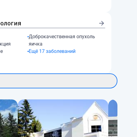
рология
Доброкачественная опухоль
кция
яичка
ие
Ещё
17
заболеваний