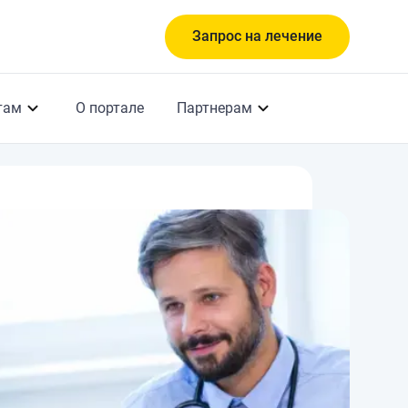
Запрос на лечение
там
О портале
Партнерам