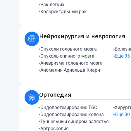
Рак легких
Колоректальный рак
Нейрохирургия и неврология
Опухоли головного мозга
Болезн
Опухоль спинного мозга
Ещё
35
Аневризма головного мозга
Аномалия Арнольда Киари
Ортопедия
Эндопротезирование ТБС
Хирург
Эндопротезирование колена
Ещё
30
Туннельный синдром запястья
Артроскопия