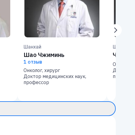
Шанхай
Шанхай
Шао Чжиминь
Чэнь Х
1 отзыв
Онколог, 
Онколог, хирург
Доктор м
Доктор медицинских наук,
професс
профессор