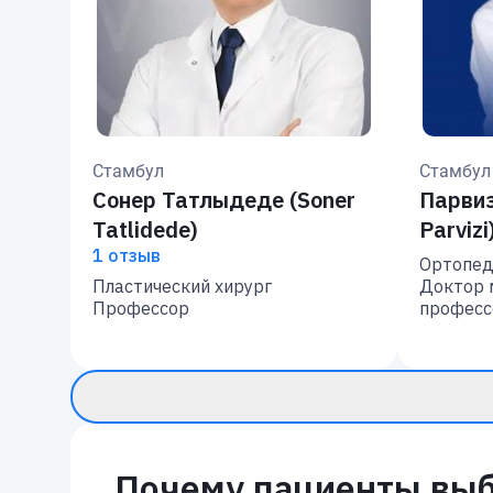
Стамбул
Стамбул
Сонер Татлыдеде (Soner
Парви
Tatlidede)
Parvizi
1 отзыв
Ортопед
Пластический хирург
Доктор 
Профессор
професс
Почему пациенты выб