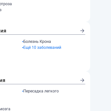
ртроза
в
гия
Болезнь Крона
Ещё
10
заболеваний
ия
Пересадка легкого
мозга