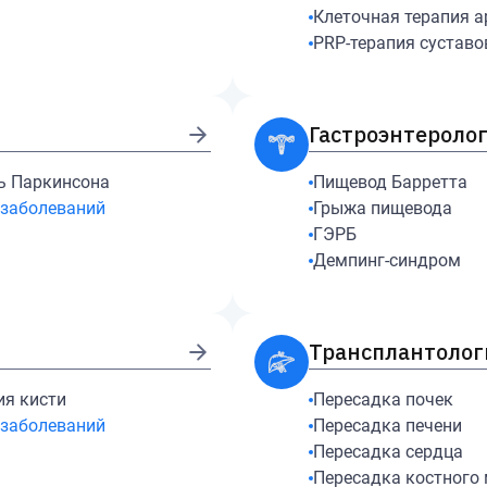
Клеточная терапия а
PRP-терапия суставо
Гастроэнтероло
ь Паркинсона
Пищевод Барретта
заболеваний
Грыжа пищевода
ГЭРБ
Демпинг-синдром
Трансплантолог
ия кисти
Пересадка почек
заболеваний
Пересадка печени
Пересадка сердца
Пересадка костного 