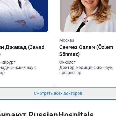
Москва
зи Джавад (Javad
Сенмез Озлем (Özlem
)
Sönmez)
-хирург
Онколог
медицинских наук,
Доктор медицинских наук,
ор
профессор
Смотреть всех докторов
ирают RussianHospitals