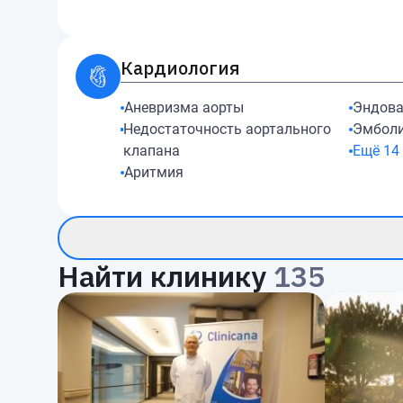
Кардиология
Аневризма аорты
Эндова
Недостаточность аортального
Эмболи
клапана
Ещё
14
Аритмия
Найти клинику
135