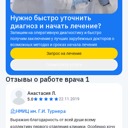
Нужно быстро уточнить
диагноз и начать лечение?
Запишем на оперативную диагностику и быстро
получим заключение у лучших зарубежных докторов о
возможных методах и сроках начала лечения
Запрос на лечение
Посмотреть услуги
Отзывы о работе врача
1
Анастасия Л.
5.0
22.11.2019
НМИЦ им. Г.И. Турнера
Выражаю благодарность от всей души всему
коллективу первого отделения клиники. Особенно хочу