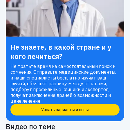
Не знаете, в какой стране и у
кого лечиться?
Не тратьте время на самостоятельный поиск и
сомнения. Отправьте медицинские документы,
и наши специалисты бесплатно изучат ваш
случай, объяснят разницу между странами,
подберут профильные клиники и экспертов,
получат заключение врачей о возможности и
цене лечения
Узнать варианты и цены
Видео по теме