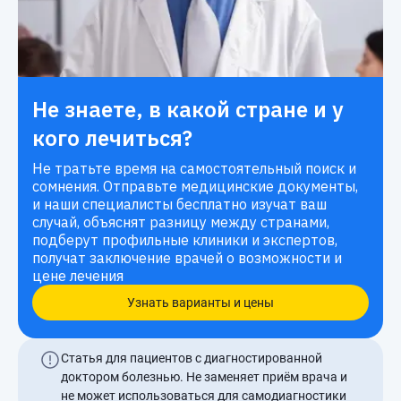
Не знаете, в какой стране и у
кого лечиться?
Не тратьте время на самостоятельный поиск и
сомнения. Отправьте медицинские документы,
и наши специалисты бесплатно изучат ваш
случай, объяснят разницу между странами,
подберут профильные клиники и экспертов,
получат заключение врачей о возможности и
цене лечения
Узнать варианты и цены
Статья для пациентов с диагностированной
доктором болезнью. Не заменяет приём врача и
не может использоваться для самодиагностики