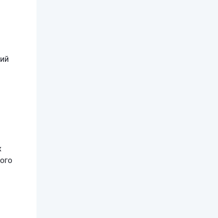
гий
х
ого