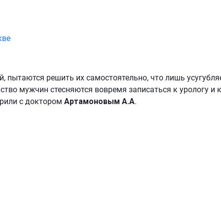
кве
й, пытаются решить их самостоятельно, что лишь усугубля
нство мужчин стесняются вовремя записаться к урологу и 
орили с доктором
Артамоновым А.А
.