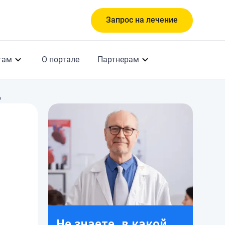
Запрос на лечение
там
О портале
Партнерам
ь
Не знаете, в какой