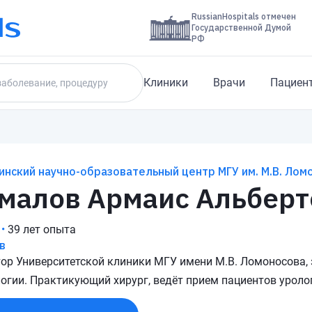
RussianHospitals отмечен
Государственной Думой
РФ
Клиники
Врачи
Пациен
нский научно-образовательный центр МГУ им. М.В. Лом
малов Армаис Альберт
•
39 лет опыта
в
ор Университетской клиники МГУ имени М.В. Ломоносова,
огии. Практикующий хирург, ведёт прием пациентов уроло