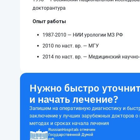
докторантура
Опыт работы
1987-2010 — НИИ урологии МЗ РФ
2010 по наст. вр. — МГУ
2014 по наст. вр. — Медицинский научн
Нужно быстро уточнит
и начать лечение?
Запишем на оперативную диагностику и быст
заключение у лучших зарубежных докторов о
методах и сроках начала лечения
RussianHospitals отмечен
Государственной Думой
РФ