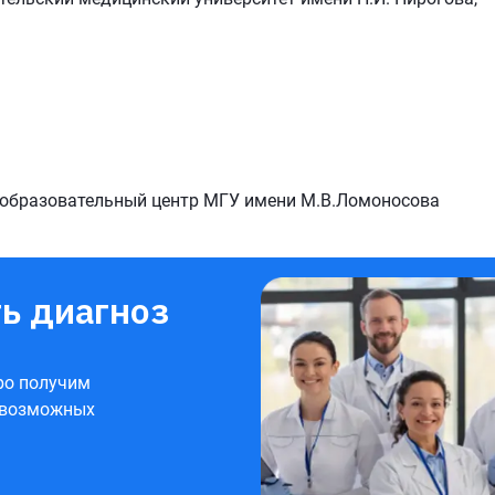
о-образовательный центр МГУ имени М.В.Ломоносова
ь диагноз
ро получим
 возможных