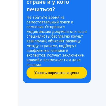
стране и у кого
лечиться?
Не тратьте время на
самостоятельный поиск и
сомнения. Отправьте
медицинские документы, и наши
специалисты бесплатно изучат
ваш случай, объяснят разницу
между странами, подберут
профильные клиники и
экспертов, получат заключение
врачей о возможности и цене
лечения
Узнать варианты и цены