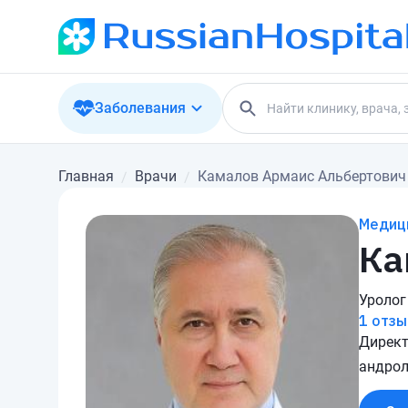
Заболевания
Главная
Врачи
Камалов Армаис Альбертович
Медици
Ка
Уролог
1 отзы
Директ
андрол