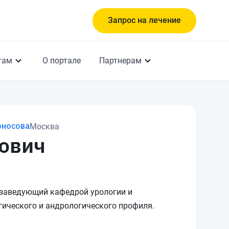
Запрос на лечение
там
О портале
Партнерам
оносова
Москва
ович
 заведующий кафедрой урологии и
гического и андрологического профиля.