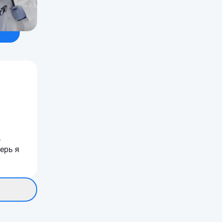
.
ерь я