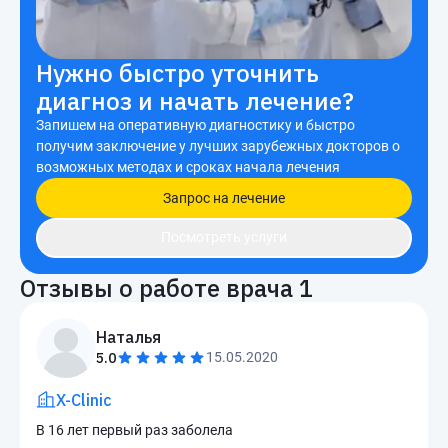
Нужно быстро уточнить
диагноз и начать лечение?
Запишем на оперативную диагностику и быстро
получим заключение у лучших зарубежных докторов о
возможных методах и сроках начала лечения
Запрос на лечение
Посмотреть услуги
Отзывы о работе врача
1
Наталья
5.0
15.05.2020
X-Clinic
В 16 лет первый раз заболела