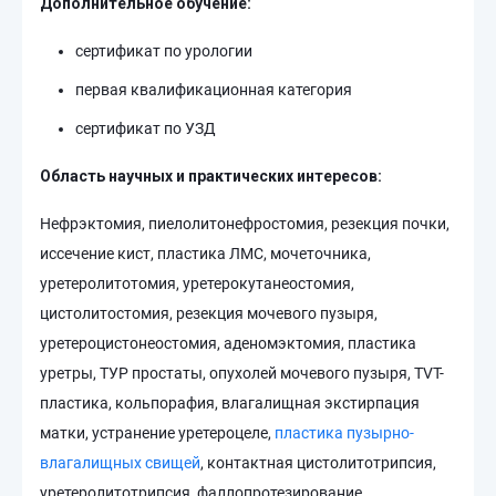
Дополнительное обучение:
сертификат по урологии
первая квалификационная категория
сертификат по УЗД
Область научных и практических интересов:
Нефрэктомия, пиелолитонефростомия, резекция почки,
иссечение кист, пластика ЛМС, мочеточника,
уретеролитотомия, уретерокутанеостомия,
цистолитостомия, резекция мочевого пузыря,
уретероцистонеостомия, аденомэктомия, пластика
уретры, ТУР простаты, опухолей мочевого пузыря, TVT-
пластика, кольпорафия, влагалищная экстирпация
матки, устранение уретероцеле,
пластика пузырно-
влагалищных свищей
, контактная цистолитотрипсия,
уретеролитотрипсия, фаллопротезирование.