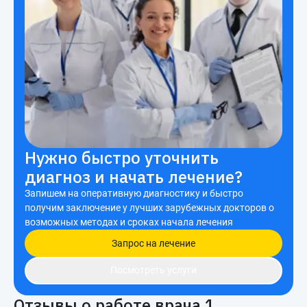
Нужно быстро уточнить
диагноз и начать лечение?
Запишем на оперативную диагностику и быстро
получим заключение у лучших зарубежных докторов о
возможных методах и сроках начала лечения
Запрос на лечение
Посмотреть услуги
Отзывы о работе врача
1