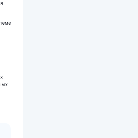
ля
стеме
ях
ных