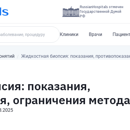
RussianHospitals отмечен
Государственной Думой
РФ
Клиники
Врачи
Пациен
онятий
Жидкостная биопсия: показания, противопоказа
сия: показания,
я, ограничения метод
8.2025