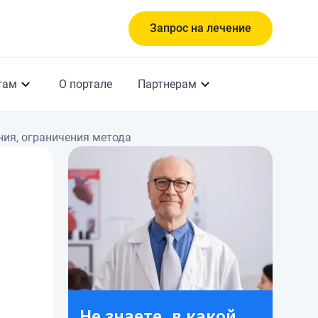
Запрос на лечение
там
О портале
Партнерам
ния, ограничения метода
а
Не знаете, в какой