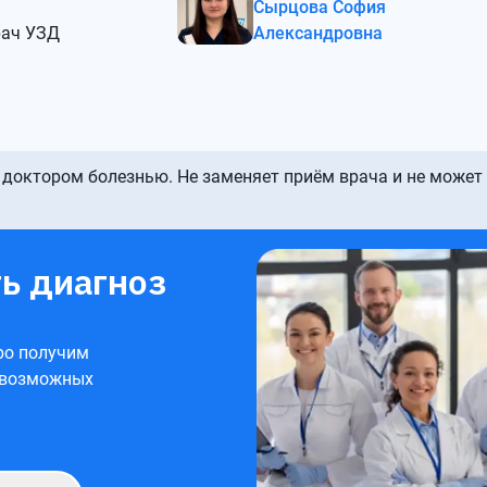
Сырцова София
рач УЗД
Александровна
 доктором болезнью. Не заменяет приём врача и не может
ь диагноз
ро получим
 возможных