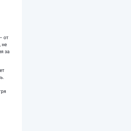
— от
 не
я за
ет
ь.
тря