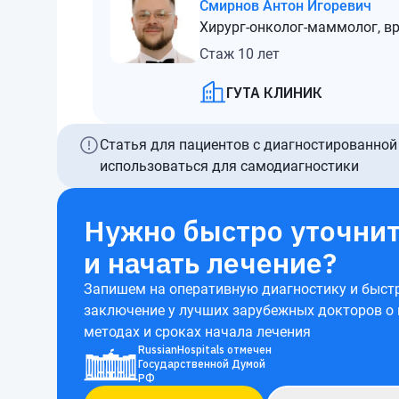
Смирнов Антон Игоревич
Хирург-онколог-маммолог, в
Стаж 10 лет
ГУТА КЛИНИК
Статья для пациентов с диагностированной
использоваться для самодиагностики
Нужно быстро уточнит
и начать лечение?
Запишем на оперативную диагностику и быст
заключение у лучших зарубежных докторов о
методах и сроках начала лечения
RussianHospitals отмечен
Государственной Думой
РФ