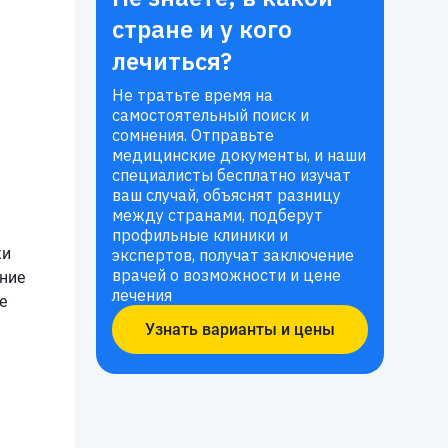
стране и у кого
лечиться?
Не тратьте время на
самостоятельный поиск и
сомнения. Отправьте
медицинские документы, и наши
специалисты бесплатно изучат
ваш случай, объяснят разницу
между странами, подберут
профильные клиники и
ки
экспертов, получат заключение
врачей о возможности и цене
ание
лечения
е
Узнать варианты и цены