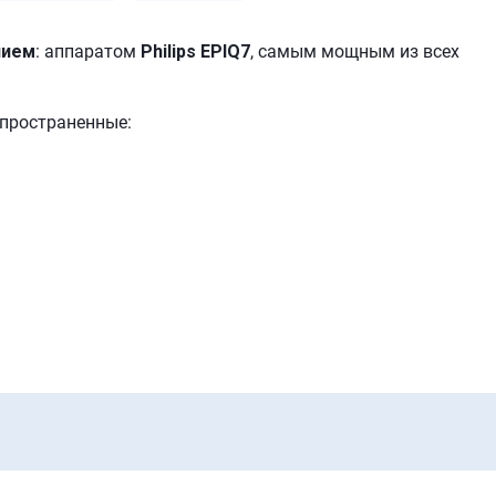
нием
: аппаратом
Philips EPIQ7
, самым мощным из всех
спространенные: