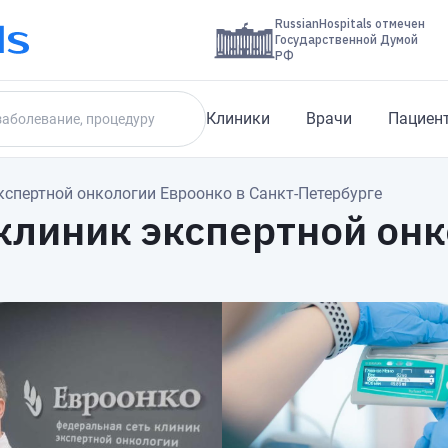
RussianHospitals отмечен
Государственной Думой
РФ
Клиники
Врачи
Пациен
кспертной онкологии Евроонко в Санкт-Петербурге
клиник экспертной онк