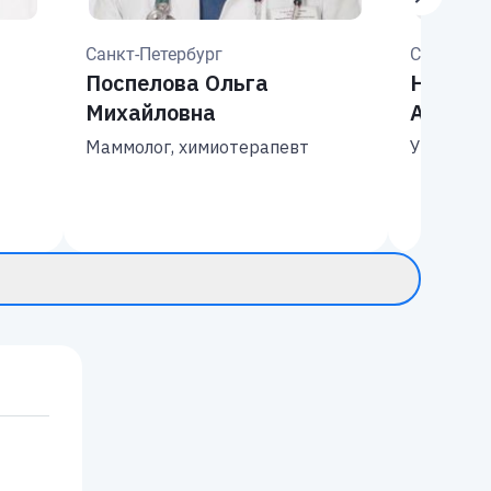
Санкт-Петербург
Санкт-Пе
Поспелова Ольга
Нерсес
Михайловна
Агвано
Маммолог, химиотерапевт
Уролог