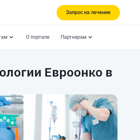
Запрос на лечение
там
О портале
Партнерам
ологии Евроонко в