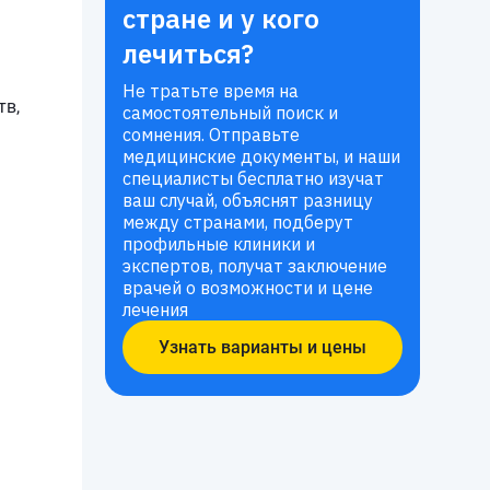
стране и у кого
лечиться?
Не тратьте время на
тв,
самостоятельный поиск и
сомнения. Отправьте
медицинские документы, и наши
специалисты бесплатно изучат
ваш случай, объяснят разницу
между странами, подберут
профильные клиники и
экспертов, получат заключение
врачей о возможности и цене
лечения
Узнать варианты и цены