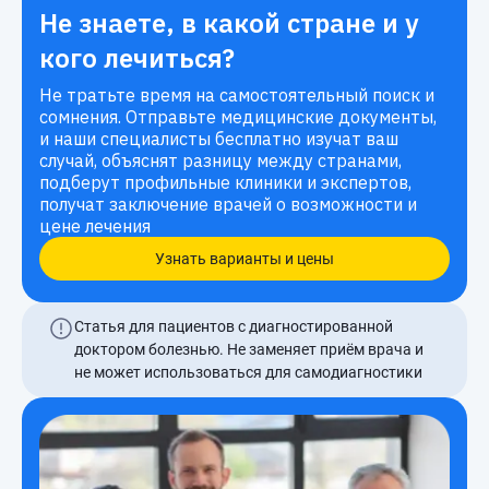
Не знаете, в какой стране и у
кого лечиться?
Не тратьте время на самостоятельный поиск и
сомнения. Отправьте медицинские документы,
и наши специалисты бесплатно изучат ваш
случай, объяснят разницу между странами,
подберут профильные клиники и экспертов,
получат заключение врачей о возможности и
цене лечения
Узнать варианты и цены
Статья для пациентов с диагностированной
доктором болезнью. Не заменяет приём врача и
не может использоваться для самодиагностики