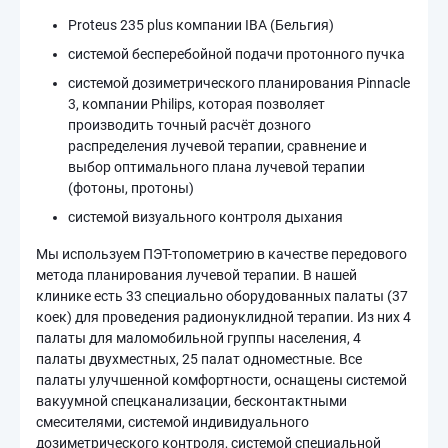
Метастазы, множественные метастазы
Proteus 235 plus компании IBA (Бельгия)
Миома матки
Нанонож
системой бесперебойной подачи протонного пучка
Онкологическая диагностика
Опухоли лица
системой дозиметрического планирования Pinnacle
ПЭТ КТ
Паллиативная помощь
3, компании Philips, которая позволяет
производить точный расчёт дозного
Полипы желудочно-кишечного тракта
распределения лучевой терапии, сравнение и
Протонная терапия
Радиойодтерапия
Рак ЖКТ
выбор оптимального плана лучевой терапии
Рак желудка
Рак желудка 3-4 стадии
(фотоны, протоны)
Рак кишечника
Рак кишечника 1-2 стадии
системой визуального контроля дыхания
Рак легких
Рак легких 1-2 стадии
Мы используем ПЭТ-топометрию в качестве передового
Рак молочной железы
метода планирования лучевой терапии. В нашей
клинике есть 33 специально оборудованных палаты (37
Рак молочной железы 3-4 стадии
коек) для проведения радионуклидной терапии. Из них 4
Рак мягких тканей
Рак пищевода
палаты для маломобильной группы населения, 4
палаты двухместных, 25 палат одноместные. Все
Рак пищевода 1-2 стадии
Рак плевры
палаты улучшенной комфортности, оснащены системой
Рак плевры вторичный
Рак простаты
вакуумной спецканализации, бесконтактными
Рак простаты 3-4 стадии
Рак прямой кишки
смесителями, системой индивидуального
дозиметрического контроля, системой специальной
Рак прямой кишки 1-2 стадии
Рак шейки матки