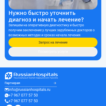
Нужно быстро уточнить
диагноз и начать лечение?
Запишем на оперативную диагностику и быстро
получим заключение у лучших зарубежных докторов о
возможных методах и сроках начала лечения
Запрос на лечение
Посмотреть услуги
Партнерам
info@russianhospitals.ru
+7 967 077 57 50
+7 967 077 57 50