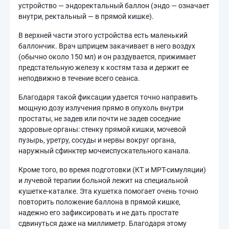
устройство — эндоректальный баллон (эндо — означает
внутри, ректальный — в прямой кишке).
В верхней части этого устройства есть маленький
баллончик. Врач шприцем закачивает в него воздух
(обычно около 150 мл) и он раздувается, прижимает
предстательную железу к костям таза и держит ее
неподвижно в течение всего сеанса.
Благодаря такой фиксации удается точно направить
мощную дозу излучения прямо в опухоль внутри
простаты, не задев или почти не задев соседние
здоровые органы: стенку прямой кишки, мочевой
пузырь, уретру, сосуды и нервы вокруг органа,
наружный сфинктер мочеиспускательного канала.
Кроме того, во время подготовки (КТ и МРТ-симуляции)
и лучевой терапии больной лежит на специальной
кушетке-каталке. Эта кушетка помогает очень точно
повторить положение баллона в прямой кишке,
надежно его зафиксировать и не дать простате
сдвинуться даже на миллиметр. Благодаря этому