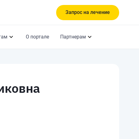
Запрос на лечение
там
О портале
Партнерам
иковна