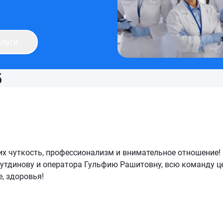
слуги
5
их чуткость, профессионализм и внимательное отношение!
утдинову и оператора Гульфию Рашитовну, всю команду ц
е, здоровья!