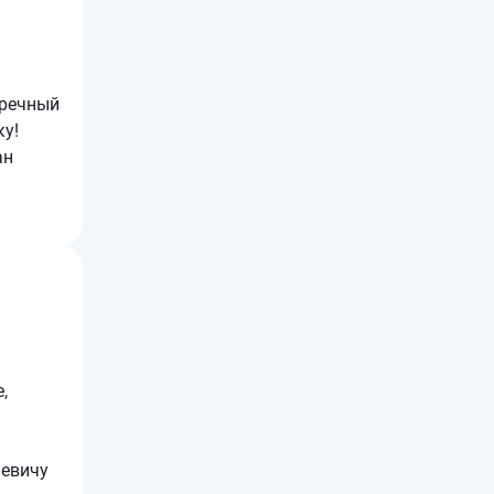
пречный
ку!
ан
,
ьевичу