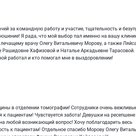
ачей за командную работу и участие, тщательность и безу
ошение! Я рада, что мой выбор пал именно на вашу клини
 лечащему врачу Олегу Витальевичу Морову, а также Ляйс
е Рашидовне Хафизовой и Наталье Аркадьевне Тарасовой.
ной работал и кто помогал мне в выздоровлении!
цины в отделении томографии! Сотрудники очень вежливые
я к пациентам! Чувствуется забота! Девушки на ресепшене
 на любой возникающий вопрос! Хочу поблагодарить весь
ость к пациентам! Отдельное спасибо Морову Олегу Витал