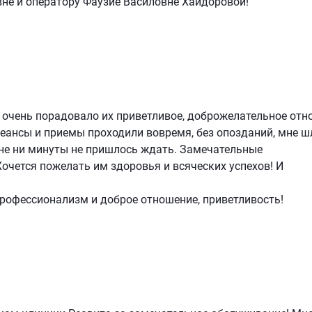
не и оператору Фаузие Василовне Хайдоровой!
ня очень порадовало их приветливое, доброжелательное отн
еансы и приемы проходили вовремя, без опозданий, мне ш
мне ни минуты не пришлось ждать. Замечательные
очется пожелать им здоровья и всяческих успехов! И
профессионализм и доброе отношение, приветливость!