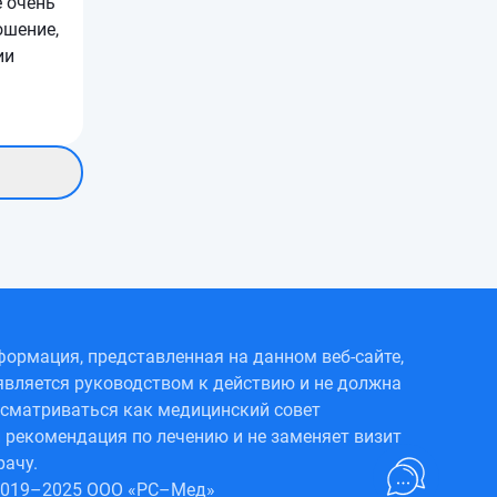
 очень
ошение,
ии
ормация, представленная на данном веб-сайте,
является руководством к действию и не должна
сматриваться как медицинский совет
 рекомендация по лечению и не заменяет визит
рачу.
2019–2025 ООО «РС–Мед»