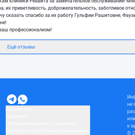
кам клиники Реавита за замечательное обслуживание! Мне
а, их приветливость, доброжелательность, заботливое отн
у сказать спасибо за их работу Гульфии Рашитовне, Фауз
не!
 ваш профессионализм!
Ещё отзывы
Инф
не 
Справочник
рас
Лицензии
или
Пользовательское соглашение
к в
Политика обработки персональных
© 