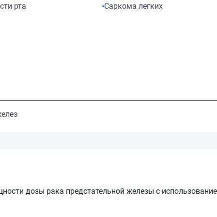
сти рта
Саркома легких
желез
щности дозы рака предстательной железы с использовани