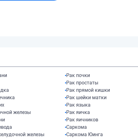
ани
Рак почки
ы
Рак простаты
удка
Рак прямой кишки
ечника
Рак шейки матки
их
Рак языка
очной железы
Рак яичка
ни
Рак яичников
евода
Саркома
желудочной железы
Саркома Юинга