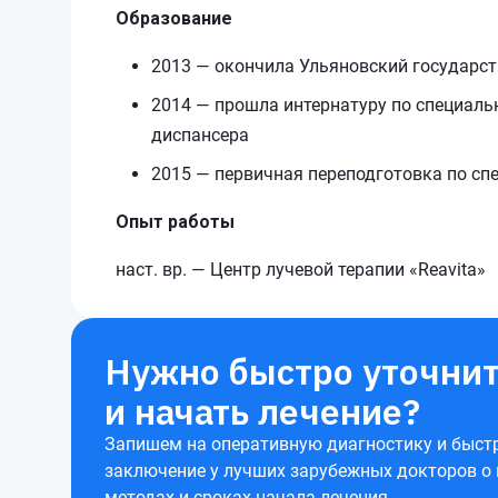
Образование
2013 — окончила Ульяновский государст
2014 — прошла интернатуру по специаль
диспансера
2015 — первичная переподготовка по сп
Опыт работы
наст. вр. — Центр лучевой терапии «Reavita»
Нужно быстро уточнит
и начать лечение?
Запишем на оперативную диагностику и быст
заключение у лучших зарубежных докторов о
методах и сроках начала лечения