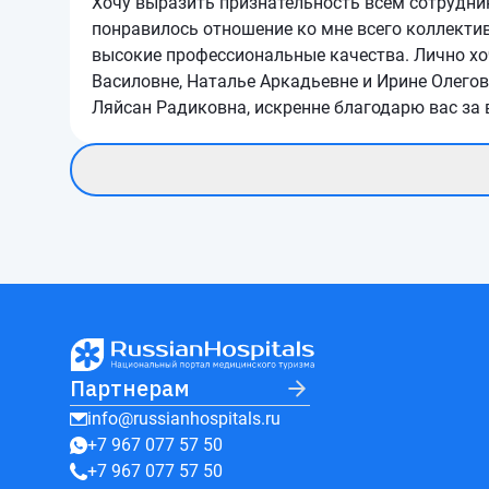
Хочу выразить признательность всем сотрудни
понравилось отношение ко мне всего коллектив
высокие профессиональные качества. Лично хоч
Василовне, Наталье Аркадьевне и Ирине Олегов
Ляйсан Радиковна, искренне благодарю вас за
Партнерам
info@russianhospitals.ru
+7 967 077 57 50
+7 967 077 57 50