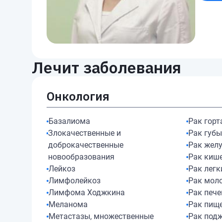
Лечит заболевания
Онкология
Базалиома
Рак горт
Злокачественные и
Рак губ
доброкачественные
Рак жел
новообразования
Рак киш
Лейкоз
Рак легк
Лимфолейкоз
Рак мол
Лимфома Ходжкина
Рак пече
Меланома
Рак пищ
Метастазы, множественные
Рак под