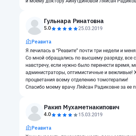
и моему доктору Айнутдиновой Ляйсан Радиков
Гульнара Ринатовна
5.0
25.03.2019
Реавита
Я лечилась в “Реавите” почти три недели и ме
Со мной обращались по высшему разряду, все с
навстречу, если нужно было перенести время, 
администраторы, оптимистичные и вежливые! Х
процветания всему отделению томотерапии!
Спасибо моему врачу Ляйсан Радиковне за ее 
Ракип Мухаметнакипович
4.0
15.03.2019
Реавита