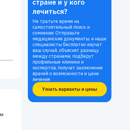
стране и у кого
лечиться?
Не тратьте время на
самостоятельный поиск и
сомнения. Отправьте
медицинские документы, и наши
специалисты бесплатно изучат
ваш случай, объяснят разницу
между странами, подберут
профильные клиники и
экспертов, получат заключение
врачей о возможности и цене
лечения
Узнать варианты и цены
ем