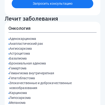
Запросить консультацию
Лечит заболевания
Онкология
Аденокарцинома
Анапластический рак
Ангиосаркома
Астроцитома
Базалиома
Бронхиальная аденома
Гамартома
Гемангиома внутричерепная
Гепатобластома
Злокачественные и доброкачественные
новообразования
Карцинома
Липосаркома
Меланома