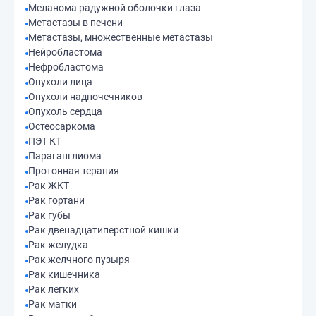
Меланома радужной оболочки глаза
Метастазы в печени
Метастазы, множественные метастазы
Нейробластома
Нефробластома
Опухоли лица
Опухоли надпочечников
Опухоль сердца
Остеосаркома
ПЭТ КТ
Параганглиома
Протонная терапия
Рак ЖКТ
Рак гортани
Рак губы
Рак двенадцатиперстной кишки
Рак желудка
Рак желчного пузыря
Рак кишечника
Рак легких
Рак матки