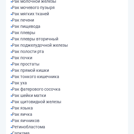
Рак молочной железы
Рак мочевого пузыря
Рак мягких тканей
Рак печени
Рак пищевода
Рак плевры
Рак плевры вторичный
Рак поджелудочной железы
Рак полости рта
Рак почки
Рак простаты
Рак прямой кишки
Рак тонкого кишечника
Рак уха
Рак фатерового сосочка
Рак шейки матки
Рак щитовидной железы
Рак языка
Рак яичка
Рак яичников
Ретинобластома
Саркома