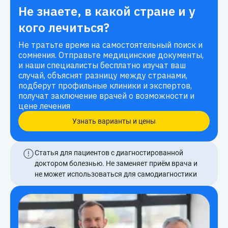
Не знаете, в какой стране и у
кого лечиться?
Не тратьте время на самостоятельный поиск и
сомнения. Отправьте медицинские документы,
и наши специалисты бесплатно изучат ваш
случай, объяснят разницу между странами,
подберут профильные клиники и экспертов,
получат заключение врачей о возможности и
цене лечения
Узнать варианты и цены
Статья для пациентов с диагностированной
доктором болезнью. Не заменяет приём врача и
не может использоваться для самодиагностики