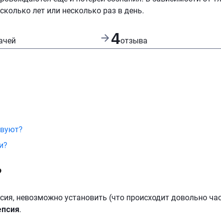
сколько лет или несколько раз в день.
4
ачей
отзыва
твуют?
и?
?
сия, невозможно установить (что происходит довольно час
епсия
.