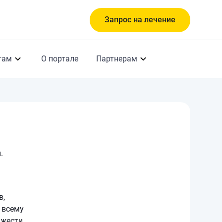
Запрос на лечение
там
О портале
Партнерам
.
в,
 всему
яжести