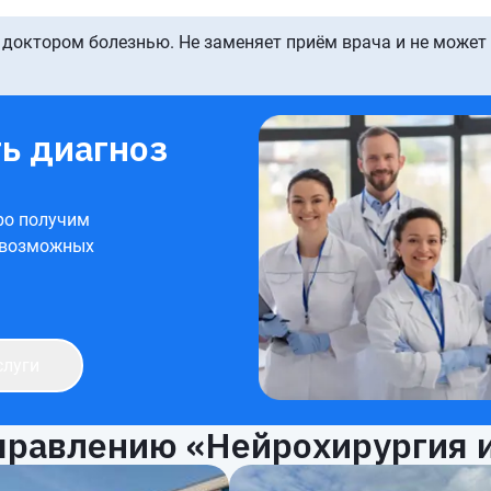
 доктором болезнью. Не заменяет приём врача и не может
ь диагноз
ро получим
 возможных
слуги
правлению «Нейрохирургия и