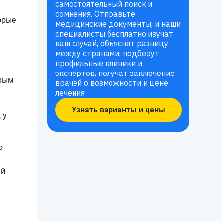
самостоятельный поиск и
сомнения. Отправьте
орые
медицинские документы, и наши
специалисты бесплатно изучат
ваш случай, объяснят разницу
между странами, подберут
профильные клиники и
экспертов, получат заключение
орым
врачей о возможности и цене
лечения
Узнать варианты и цены
 у
ю
ый