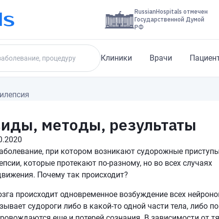
RussianHospitals отмечен
Государственной Думой
РФ
Клиники
Врачи
Пациен
илепсия
виды, методы, результаты
0.2020
аболевание, при котором возникают судорожные приступы
сии, которые протекают по-разному, но во всех случаях
вижения. Почему так происходит?
озга происходит одновременное возбуждение всех нейроно
ывает судороги либо в какой-то одной части тела, либо по
провождаются еще и потерей сознания. В зависимости от т