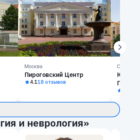
Москва
Санкт-Пе
Пироговский Центр
Клиник
4.1
18 отзывов
Павлов
3.7
10 
гия и неврология»