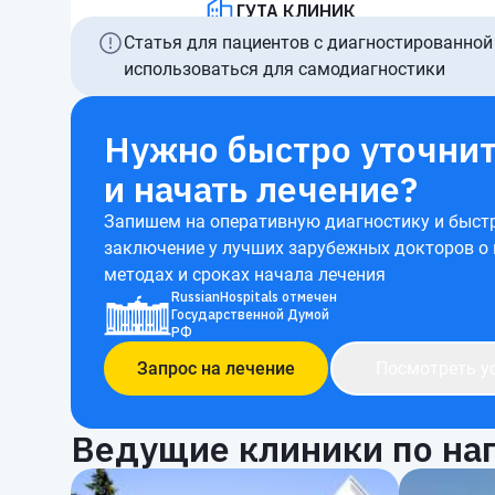
ГУТА КЛИНИК
Статья для пациентов с диагностированной
использоваться для самодиагностики
Нужно быстро уточнит
и начать лечение?
Запишем на оперативную диагностику и быст
заключение у лучших зарубежных докторов о
методах и сроках начала лечения
RussianHospitals отмечен
Государственной Думой
РФ
Запрос на лечение
Посмотреть у
Ведущие клиники по на