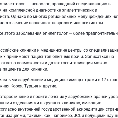
-эпилептолог — невролог, прошедший специализацию в
 на комплексной диагностике эпилептических и
йств. Однако во многих региональных медучреждениях не
 часто лечение назначают неврологи или психиатры.
е этого заболевания эпилептолог — более предпочтитель
оссийские клиники и медицинские центры со специализаци
орых принимают пациентов опытные врачи. Записаться на
 ответ о возможности и датах госпитализации можно
в пациента для клиники.
 сильными зарубежными медицинскими центрами в 17 стра
жная Корея, Турция и другие.
второе мнение и пройти лечение у зарубежных врачей уро
нными отделениями в крупных клиниках, имеющих
согласно внутренней государственной аккредитации стран
низациями, такими, как, например, JCI, и ведущими науч