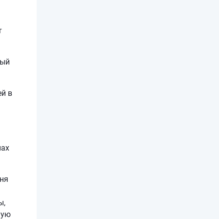
т
ный
ей в
нах
вня
ы,
ную