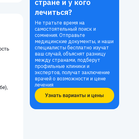
стране и у кого
лечиться?
Не тратьте время на
самостоятельный поиск и
сомнения. Отправьте
медицинские документы, и наши
специалисты бесплатно изучат
ость
ваш случай, объяснят разницу
между странами, подберут
профильные клиники и
экспертов, получат заключение
врачей о возможности и цене
лечения
бе),
Узнать варианты и цены