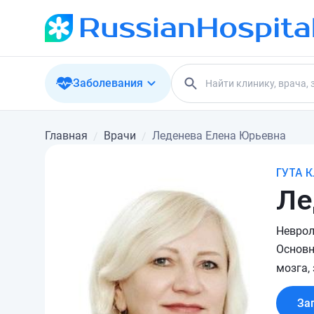
Заболевания
Главная
Врачи
Леденева Елена Юрьевна
ГУТА 
Ле
Неврол
Основн
мозга,
За