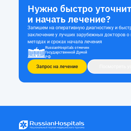
Нужно быстро уточнит
и начать лечение?
Запишем на оперативную диагностику и быст
заключение у лучших зарубежных докторов о
методах и сроках начала лечения
RussianHospitals отмечен
Государственной Думой
РФ
Запрос на лечение
Посмотреть у