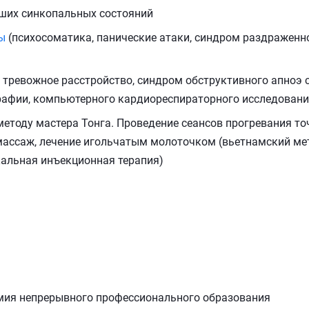
кших синкопальных состояний
ы
(психосоматика, панические атаки, синдром раздраженн
 тревожное расстройство, синдром обструктивного апноэ с
рафии, компьютерного кардиореспираторного исследован
етоду мастера Тонга. Проведение сеансов прогревания то
массаж, лечение игольчатым молоточком (вьетнамский мет
кальная инъекционная терапия)
емия непрерывного профессионального образования