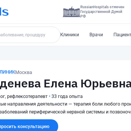
RussianHospitals отмечен
Государственной Думой
РФ
Клиники
Врачи
Пациен
КЛИНИК
Москва
денева Елена Юрьевн
ог, рефлексотерапевт
•
33 года опыта
ые направления деятельности — терапия боли любого прои
 заболеваний периферической нервной системы и позвоно
просить консультацию