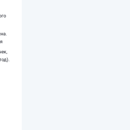
ого
на.
ия
чек,
од).