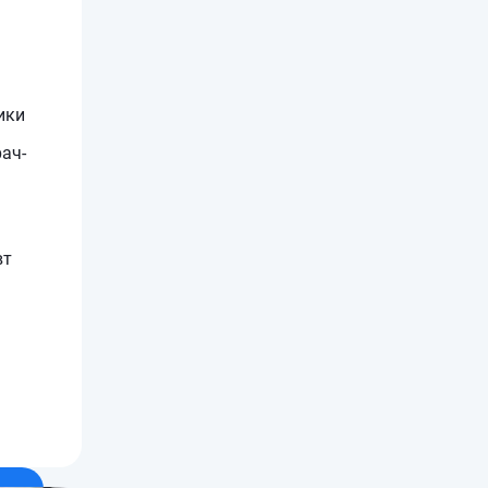
ики
ач-
вт