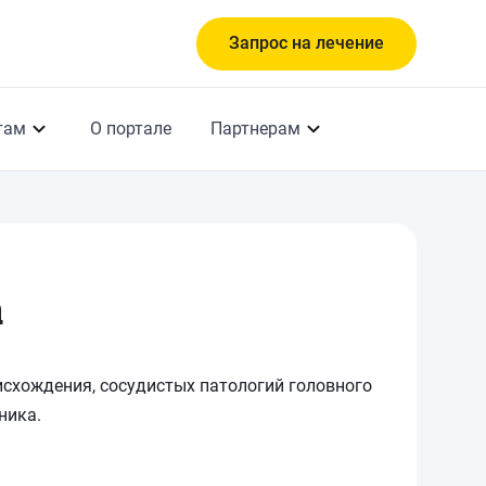
Запрос на лечение
там
О портале
Партнерам
а
схождения, сосудистых патологий головного
чника.