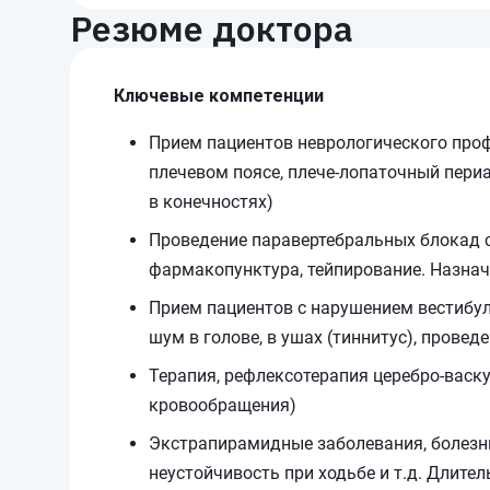
Резюме доктора
Ключевые компетенции
Прием пациентов неврологического проф
плечевом поясе, плече-лопаточный периа
в конечностях)
Проведение паравертебральных блокад с
фармакопунктура, тейпирование. Назнач
Прием пациентов с нарушением вестибул
шум в голове, в ушах (тиннитус), прове
Терапия, рефлексотерапия церебро-васк
кровообращения)
Экстрапирамидные заболевания, болезнь
неустойчивость при ходьбе и т.д. Длите