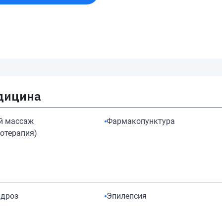
дицина
й массаж
Фармакопунктура
отерапия)
ндроз
Эпилепсия