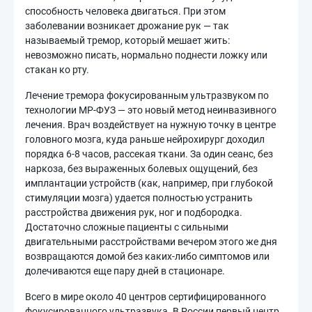
способность человека двигаться. При этом
заболевании возникает дрожание рук — так
называемый тремор, который мешает жить:
невозможно писать, нормально поднести ложку или
стакан ко рту.
Лечение тремора фокусированным ультразвуком по
технологии МР-ФУЗ — это новый метод неинвазивного
лечения. Врач воздействует на нужную точку в центре
головного мозга, куда раньше нейрохирург доходил
порядка 6-8 часов, рассекая ткани. За один сеанс, без
наркоза, без выраженных болевых ощущений, без
имплантации устройств (как, например, при глубокой
стимуляции мозга) удается полностью устранить
расстройства движения рук, ног и подбородка.
Достаточно сложные пациенты с сильными
двигательными расстройствами вечером этого же дня
возвращаются домой без каких-либо симптомов или
долечиваются еще пару дней в стационаре.
Всего в мире около 40 центров сертифицированного
фокусированного ультразвука. В России первый центр