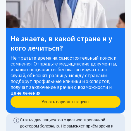
Не знаете, в какой стране и у
кого лечиться?
Не тратьте время на самостоятельный поиск и
сомнения. Отправьте медицинские документы,
и наши специалисты бесплатно изучат ваш
случай, объяснят разницу между странами,
подберут профильные клиники и экспертов,
получат заключение врачей о возможности и
цене лечения
Узнать варианты и цены
Статья для пациентов с диагностированной
доктором болезнью. Не заменяет приём врача и