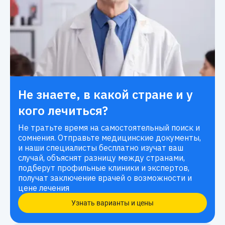
Не знаете, в какой стране и у
кого лечиться?
Не тратьте время на самостоятельный поиск и
сомнения. Отправьте медицинские документы,
и наши специалисты бесплатно изучат ваш
случай, объяснят разницу между странами,
подберут профильные клиники и экспертов,
получат заключение врачей о возможности и
цене лечения
Узнать варианты и цены