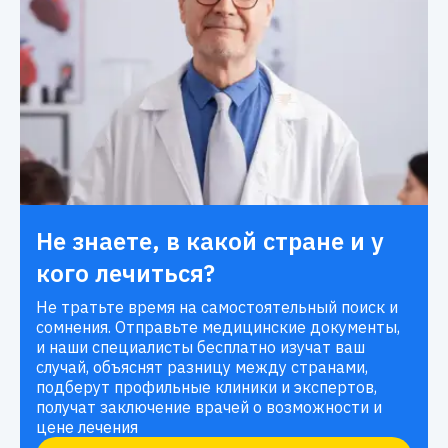
Не знаете, в какой стране и у
кого лечиться?
Не тратьте время на самостоятельный поиск и
сомнения. Отправьте медицинские документы,
и наши специалисты бесплатно изучат ваш
случай, объяснят разницу между странами,
подберут профильные клиники и экспертов,
получат заключение врачей о возможности и
цене лечения