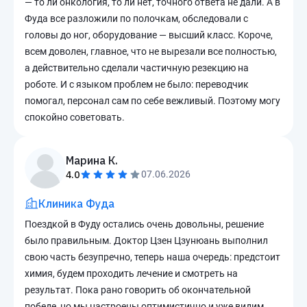
— то ли онкология, то ли нет, точного ответа не дали. А в
Фуда все разложили по полочкам, обследовали с
головы до ног, оборудование — высший класс. Короче,
всем доволен, главное, что не вырезали все полностью,
а действительно сделали частичную резекцию на
роботе. И с языком проблем не было: переводчик
помогал, персонал сам по себе вежливый. Поэтому могу
спокойно советовать.
Марина К.
4.0
07.06.2026
Клиника Фуда
Поездкой в Фуду остались очень довольны, решение
было правильным. Доктор Цзен Цзунюань выполнил
свою часть безупречно, теперь наша очередь: предстоит
химия, будем проходить лечение и смотреть на
результат. Пока рано говорить об окончательной
победе, но мы настроены оптимистично и уже видим