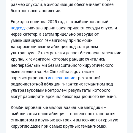
размер опухоли, а эмболизация обеспечивает более
быстрое восстановление.
Еще одна новинка 2025 года – комбинированный
подход
: сначала врачи закупоривают сосуды опухоли
через катетер, а затем прицельно разрушают
уменьшившуюся гемангиому при помощи
лапароскопической абляции под контролем
ультразвука. Эта стратегия делает безопасным лечение
крупных гемангиом, которые раньше считались
неоперабельными без масштабного хирургического
вмешательства. На ClinicalTrials.gov также
зарегистрировано
исследование
трехэтапной
радиочастотной абляции гигантских гемангиом под
ультразвуковым контролем, результаты которого
могут расширить арсенал безоперационного лечения.
Комбинированные малоинвазивные методики –
эмболизация плюс абляция – постепенно становятся
стандартом в крупных центрах и вытесняют открытую
хирургию даже при самых крупных гемангиомах.