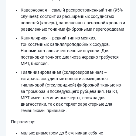
Кавернозная – самый распространенный тип (95%
случаев): состоит из расширенных сосудистых
полостей (каверн), заполненных венозной кровью и
разделенных тонкими фиброзными перегородками
Капиллярная – редкий тип из мелких,
тонкостенных капилляроподобных сосудов.
Напоминает злокачественные опухоли. Для
постановки точного диагноза нередко требуется
МРТ, биопсия.
Гиалинизированная (склерозированная) –
«старая»: сосудистые полости замещаются
гиалиновой (стекловидной) фиброзной тканью из-
за тромбоза и последующего рубцевания. На КТ,
МРТ имеет нетипичные черты, сложна для
диагностики, так как теряет характерные для
гемангиомы признаки.
По размеру:
малые: диаметром до 5 см, никак себя не