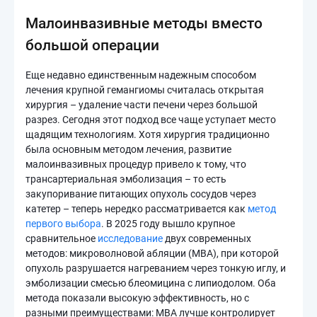
Малоинвазивные методы вместо
большой операции
Еще недавно единственным надежным способом
лечения крупной гемангиомы считалась открытая
хирургия – удаление части печени через большой
разрез. Сегодня этот подход все чаще уступает место
щадящим технологиям. Хотя хирургия традиционно
была основным методом лечения, развитие
малоинвазивных процедур привело к тому, что
трансартериальная эмболизация – то есть
закупоривание питающих опухоль сосудов через
катетер – теперь нередко рассматривается как
метод
первого выбора
. В 2025 году вышло крупное
сравнительное
исследование
двух современных
методов: микроволновой абляции (МВА), при которой
опухоль разрушается нагреванием через тонкую иглу, и
эмболизации смесью блеомицина с липиодолом. Оба
метода показали высокую эффективность, но с
разными преимуществами: МВА лучше контролирует