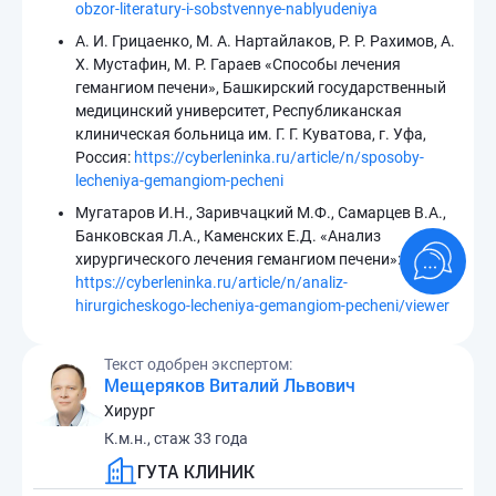
obzor-literatury-i-sobstvennye-nablyudeniya
А. И. Грицаенко, М. А. Нартайлаков, Р. Р. Рахимов, А.
Х. Мустафин, М. Р. Гараев «Способы лечения
гемангиом печени», Башкирский государственный
медицинский университет, Республиканская
клиническая больница им. Г. Г. Куватова, г. Уфа,
Россия:
https://cyberleninka.ru/article/n/sposoby-
lecheniya-gemangiom-pecheni
Мугатаров И.Н., Заривчацкий М.Ф., Самарцев В.А.,
Банковская Л.А., Каменских Е.Д. «Анализ
хирургического лечения гемангиом печени»:
https://cyberleninka.ru/article/n/analiz-
hirurgicheskogo-lecheniya-gemangiom-pecheni/viewer
Текст одобрен экспертом:
Мещеряков Виталий Львович
Хирург
К.м.н., стаж 33 года
ГУТА КЛИНИК