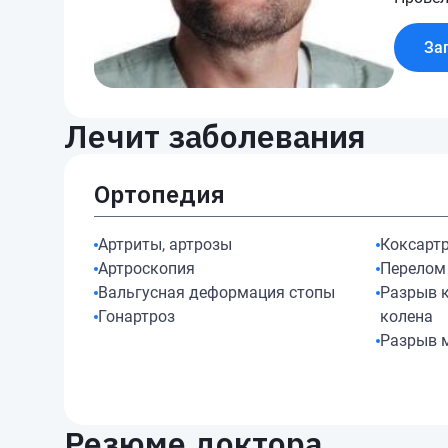
За
Лечит заболевания
Ортопедия
Артриты, артрозы
Коксарт
Артроскопия
Перелом
Вальгусная деформация стопы
Разрыв 
Гонартроз
колена
Разрыв 
Резюме доктора