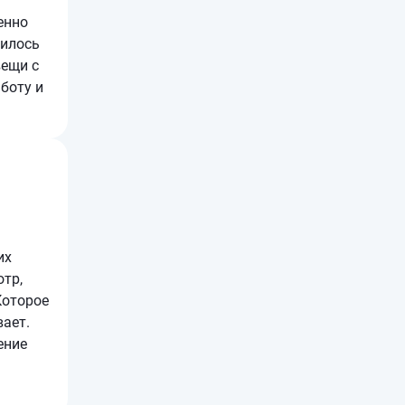
енно
вилось
вещи с
аботу и
их
отр,
Которое
вает.
ение