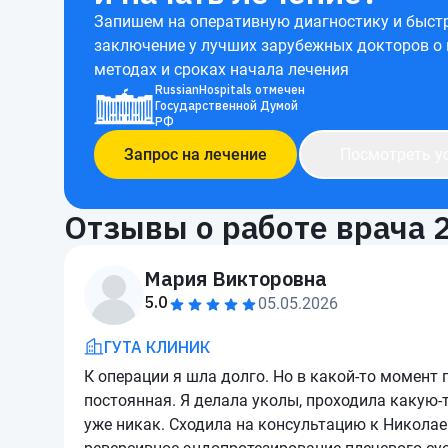
Запишем на оперативную диагностику и быст
заключение у лучших зарубежных докторов о
методах и сроках начала лечения
RussianHospitals отмечен
Государственной Думой
РФ
Запрос на лечение
Посмотреть у
Отзывы о работе врача
Мария Викторовна
5.0
05.05.2026
ГУТА КЛИНИК
К операции я шла долго. Но в какой-то момент 
постоянная. Я делала уколы, проходила какую-
уже никак. Сходила на консультацию к Николае