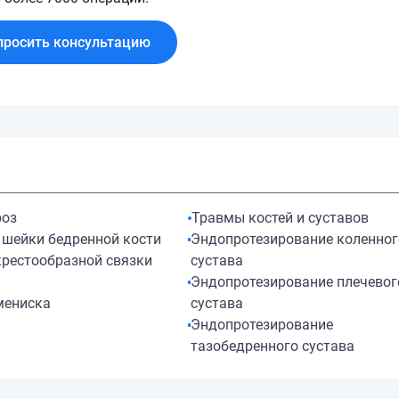
просить консультацию
роз
Травмы костей и суставов
 шейки бедренной кости
Эндопротезирование коленног
крестообразной связки
сустава
Эндопротезирование плечевог
мениска
сустава
Эндопротезирование
тазобедренного сустава