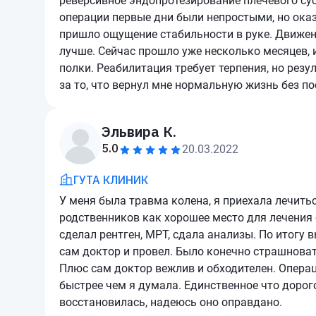
реверсивное эндопротезирование плечевого сус
операции первые дни были непростыми, но оказ
пришло ощущение стабильности в руке. Движе
лучше. Сейчас прошло уже несколько месяцев, и
полки. Реабилитация требует терпения, но резу
за то, что вернул мне нормальную жизнь без по
Эльвира К.
5.0
20.03.2022
ГУТА КЛИНИК
У меня была травма колена, я приехала лечить
родственников как хорошее место для лечения
сделал рентген, МРТ, сдала анализы. По итогу
сам доктор и провел. Было конечно страшновато
Плюс сам доктор вежлив и обходителен. Операц
быстрее чем я думала. Единственное что дорог
восстановилась, надеюсь оно оправдано.