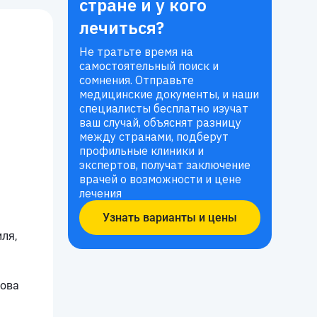
стране и у кого
лечиться?
Не тратьте время на
самостоятельный поиск и
сомнения. Отправьте
медицинские документы, и наши
специалисты бесплатно изучат
ваш случай, объяснят разницу
между странами, подберут
профильные клиники и
экспертов, получат заключение
врачей о возможности и цене
лечения
Узнать варианты и цены
ля,
нова