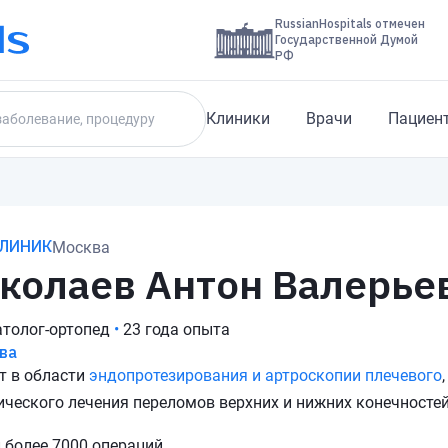
RussianHospitals отмечен
Государственной Думой
РФ
Клиники
Врачи
Пациен
КЛИНИК
Москва
колаев Антон Валерье
толог-ортопед
•
23 года опыта
ва
т в области
эндопротезирования и артроскопии плечевого
ического лечения переломов верхних и нижних конечностей
 более 7000 операций.