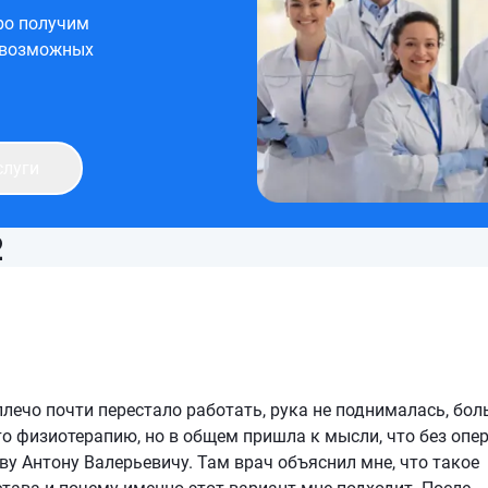
ро получим
 возможных
слуги
2
плечо почти перестало работать, рука не поднималась, бол
то физиотерапию, но в общем пришла к мысли, что без опе
ву Антону Валерьевичу. Там врач объяснил мне, что такое