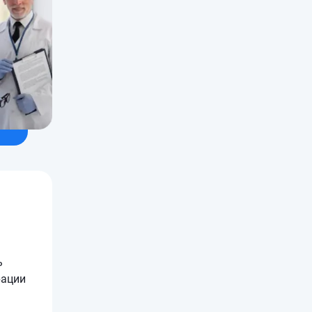
ь
рации