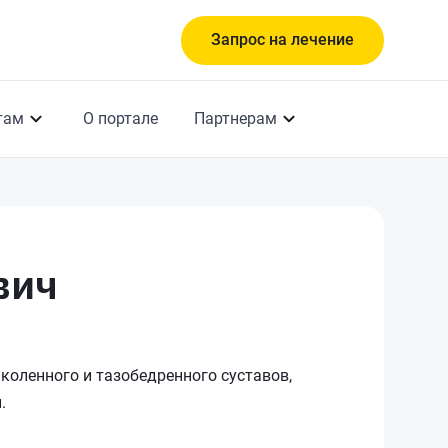
Запрос на лечение
там
О портале
Партнерам
вич
, коленного и тазобедренного суставов,
.