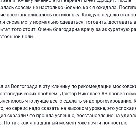
тава и почему именно этот вариант мне подходит. После
алась совсем не настолько больно, как я ожидала. Постеп
ние восстанавливалось потихоньку. Каждую неделю стано
 я снова могу нормально одеваться, готовить, доставать 
льтат того стоит. Очень благодарна врачу за аккуратную р
стоянной боли.
ся из Волгограда в эту клинику по рекомендации московск
 ортопедических проблем. Доктор Николаев АВ провел осм
 выяснилось что лучше всего сделать эндопротезирование. 
, но сервис надо сказать на высоком уровне, это успокаи
ия сказали что прошла успешно, восстановление на удивл
о. Но так как я на данный момент уже почти полностью