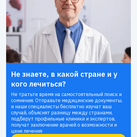
Не знаете, в какой стране и у
кого лечиться?
Не тратьте время на самостоятельный поиск и
сомнения. Отправьте медицинские документы,
и наши специалисты бесплатно изучат ваш
случай, объяснят разницу между странами,
подберут профильные клиники и экспертов,
получат заключение врачей о возможности и
цене лечения