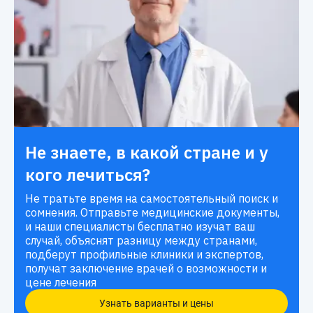
Не знаете, в какой стране и у
кого лечиться?
Не тратьте время на самостоятельный поиск и
сомнения. Отправьте медицинские документы,
и наши специалисты бесплатно изучат ваш
случай, объяснят разницу между странами,
подберут профильные клиники и экспертов,
получат заключение врачей о возможности и
цене лечения
Узнать варианты и цены