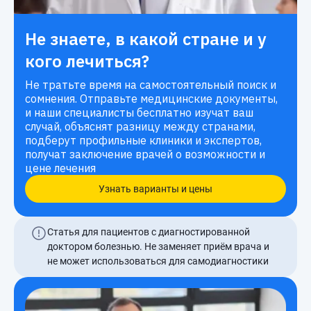
Не знаете, в какой стране и у
кого лечиться?
Не тратьте время на самостоятельный поиск и
сомнения. Отправьте медицинские документы,
и наши специалисты бесплатно изучат ваш
случай, объяснят разницу между странами,
подберут профильные клиники и экспертов,
получат заключение врачей о возможности и
цене лечения
Узнать варианты и цены
Статья для пациентов с диагностированной
доктором болезнью. Не заменяет приём врача и
не может использоваться для самодиагностики