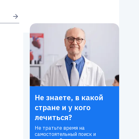
Не знаете, в какой
стране и у кого
лечиться?
Не тратьте время на
самостоятельный поиск и