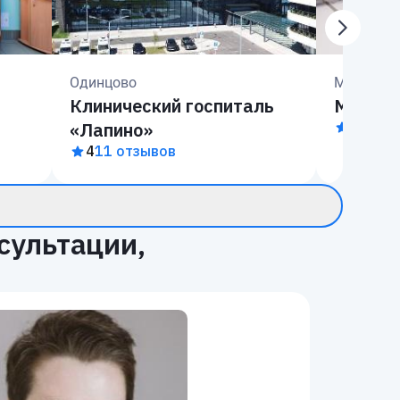
Одинцово
Москва
Клинический госпиталь
Медск
«Лапино»
3.9
10 
4
11 отзывов
сультации,