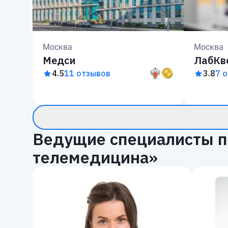
Москва
Москва
Медси
ЛабКв
4.5
11 отзывов
3.8
7 
Ведущие специалисты п
телемедицина»