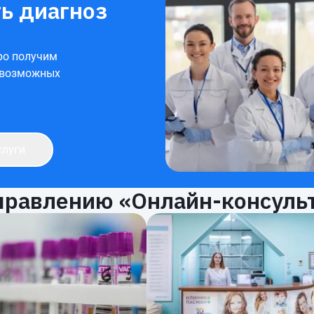
ь диагноз
ро получим
 возможных
слуги
правлению «Онлайн-консуль