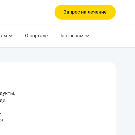
Запрос на лечение
там
О портале
Партнерам
дукты,
де.
ь
ия