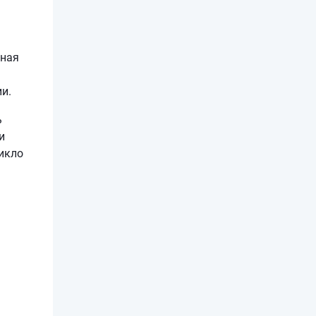
зная
и.
ь
и
икло