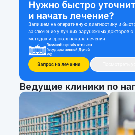
Нужно быстро уточнит
и начать лечение?
Запишем на оперативную диагностику и быст
заключение у лучших зарубежных докторов о
методах и сроках начала лечения
RussianHospitals отмечен
Государственной Думой
РФ
Запрос на лечение
Посмотреть у
Ведущие клиники по на