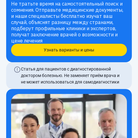
Не тратьте время на самостоятельный поиск и
сомнения. Отправьте медицинские документы,
и наши специалисты бесплатно изучат ваш
случай, объяснят разницу между странами,
подберут профильные клиники и экспертов,
получат заключение врачей о возможности и
цене лечения
Узнать варианты и цены
Статья для пациентов с диагностированной
доктором болезнью. Не заменяет приём врача и
не может использоваться для самодиагностики