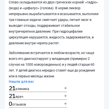
Слово складывается из двух греческих корней: «гидро»
(вода) и «цефалус» (голова). В норме ликвор
непрерывно вырабатывается и всасывается, выполняя
три главные задачи: смягчает удары, питает мозг и
выводит отходы, поддерживает стабильное
внутричерепное давление. При гидроцефалии
циркуляция нарушается, жидкость задерживается, и
давление внутри черепа растет.
Заболевание встречается в любом возрасте, но чаще
всего его диагностируют у младенцев (примерно 2
случая на 1000 новорожденных) и у людей старше 60
лет. У детей диагноз нередко ставят еще до рождения
или в первые месяцы жизни.
Нашли для вас
21
клиника
21
врач
0
отзывов