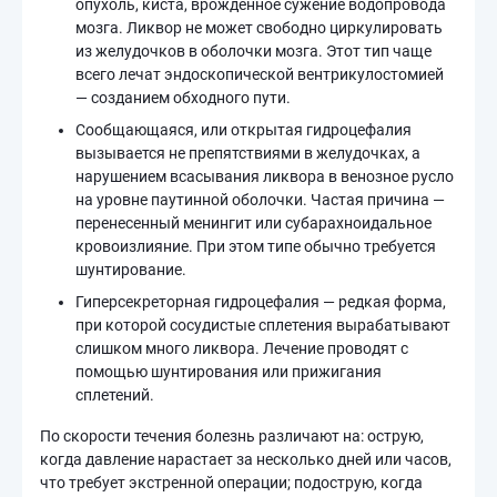
опухоль, киста, врожденное сужение водопровода
мозга. Ликвор не может свободно циркулировать
из желудочков в оболочки мозга. Этот тип чаще
всего лечат эндоскопической вентрикулостомией
— созданием обходного пути.
Сообщающаяся, или открытая гидроцефалия
вызывается не препятствиями в желудочках, а
нарушением всасывания ликвора в венозное русло
на уровне паутинной оболочки. Частая причина —
перенесенный менингит или субарахноидальное
кровоизлияние. При этом типе обычно требуется
шунтирование.
Гиперсекреторная гидроцефалия — редкая форма,
при которой сосудистые сплетения вырабатывают
слишком много ликвора. Лечение проводят с
помощью шунтирования или прижигания
сплетений.
По скорости течения болезнь различают на: острую,
когда давление нарастает за несколько дней или часов,
что требует экстренной операции; подострую, когда