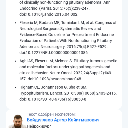
of clinically non-functioning pituitary adenoma. Ann
Endocrinol (Paris). 2015;76(3):239-247.
doi:10.1016/j.ando.2015.04.002
Fleseriu M, Bodach ME, Tumialan LM, et al. Congress of
Neurological Surgeons Systematic Review and
Evidence-Based Guideline for Pretreatment Endocrine
Evaluation of Patients With Nonfunctioning Pituitary
Adenomas. Neurosurgery. 2016;79(4):E527-E529.
doi:10.1227/NEU.0000000000001386
Aghi AS, Fleseriu M, Melmed S. Pituitary tumors: genetic
and molecular factors underlying pathogenesis and
clinical behavior. Neuro Oncol. 2022;24(Suppl 2):ii49-
ii57. doi:10.1093/neuonc/noac048
Higham CE, Johannsson G, Shalet SM.
Hypopituitarism. Lancet. 2016;388(10058):2403-2415.
doi:10.1016/S0140-6736(16)30053-8
Текст одобрен экспертом:
Бейдуллаев Артур Кейитмазович
Нейрохирург