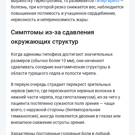
выработку тиреотропина, то развивается
гипертиреоз
—
болезнь, при которой резко снижается вес, наблюдается
повышенная потливость и учащенное сердцебиение,
нервозность и непереносимость жары.
Симптомы из-за сдавления
окружающих структур
Когда аденомы гипофиза достигают значительных
размеров (обычно более 10 мм), они начинают
сдавливать соседние анатомические структуры в
области турецкого седла и полости черепа.
В первую очередь страдает перекрест зрительных
нервов (место, где пересекаются нервные волокна в
нижней части черепа, под гипоталамусом), из-за чего у
пациента постепенно сужаются поля зрения — чаще
всего, с наружной стороны (битемпоральная
гемианопсия), иногда появляется двоение в глазах или
внезапное снижение остроты зрения.
Характерны постоянные головные боли в лобной,