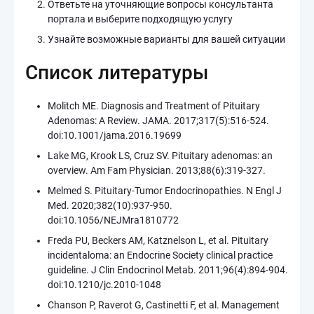
Ответьте на уточняющие вопросы консультанта
портала и выберите подходящую услугу
Узнайте возможные варианты для вашей ситуации
Список литературы
Molitch ME. Diagnosis and Treatment of Pituitary
Adenomas: A Review. JAMA. 2017;317(5):516-524.
doi:10.1001/jama.2016.19699
Lake MG, Krook LS, Cruz SV. Pituitary adenomas: an
overview. Am Fam Physician. 2013;88(6):319-327.
Melmed S. Pituitary-Tumor Endocrinopathies. N Engl J
Med. 2020;382(10):937-950.
doi:10.1056/NEJMra1810772
Freda PU, Beckers AM, Katznelson L, et al. Pituitary
incidentaloma: an Endocrine Society clinical practice
guideline. J Clin Endocrinol Metab. 2011;96(4):894-904.
doi:10.1210/jc.2010-1048
Chanson P, Raverot G, Castinetti F, et al. Management