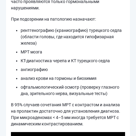
часто проявляются только гормональными
нарушениями.
При подозрении на патологию назначают:
рентгенографию (краниографию) турецкого седла
(области головы, где находится гипофизарная
железа)
МРТ мозга
КТ-диагностика черепа и КТ турецкого седла
ангиографию
анализ крови на гормоны и биохимия
офтальмологический осмотр (проверку глазного
дна, зрительного нерва, визуальные тесты)
В 95% случаев сочетания МРТ с контрастом и анализа
на пролактин достаточно для установления диагноза.
При микроаденомах < 4–5 мм иногда требуется МРТ с
динамическим контрастированием.