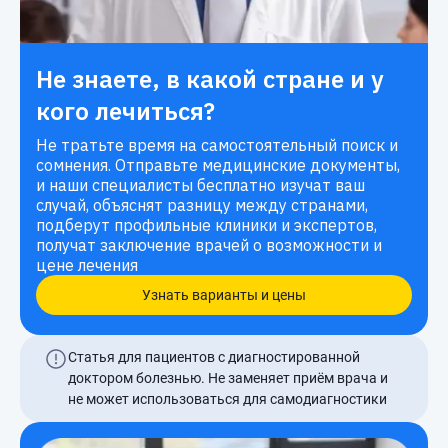
Не знаете, в какой стране и у
кого лечиться?
Не тратьте время на самостоятельный поиск и
сомнения. Отправьте медицинские документы,
и наши специалисты бесплатно изучат ваш
случай, объяснят разницу между странами,
подберут профильные клиники и экспертов,
получат заключение врачей о возможности и
цене лечения
Узнать варианты и цены
Статья для пациентов с диагностированной
доктором болезнью. Не заменяет приём врача и
не может использоваться для самодиагностики