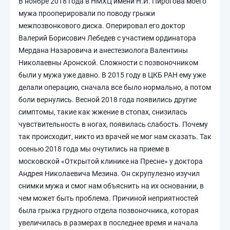
В ноябре 2018 года в НМХЦ имени Н.И. Пирогова моего
мужа прооперировали по поводу грыжи
межпозвонкового диска. Оперировал его доктор
Валерий Борисович Лебедев с участием ординатора
Мердана Назаровича и анестезиолога Валентины
Николаевны Аронской. Сложности с позвоночником
были у мужа уже давно. В 2015 году в ЦКБ РАН ему уже
делали операцию, сначала все было нормально, а потом
боли вернулись. Весной 2018 года появились другие
симптомы, такие как жжение в стопах, снизилась
чувствительность в ногах, появилась слабость. Почему
так происходит, никто из врачей не мог нам сказать. Так
осенью 2018 года мы очутились на приеме в
московской «Открытой клинике на Пресне» у доктора
Андрея Николаевича Мезина. Он скрупулезно изучил
снимки мужа и смог нам объяснить на их основании, в
чем может быть проблема. Причиной неприятностей
была грыжа грудного отдела позвоночника, которая
увеличилась в размерах в последнее время и начала