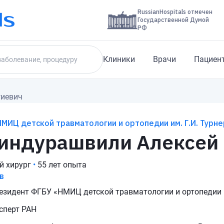
RussianHospitals отмечен
Государственной Думой
РФ
Клиники
Врачи
Пациен
гиевич
МИЦ детской травматологии и ортопедии им. Г.И. Турне
индурашвили Алексей 
й хирург
•
55 лет опыта
в
езидент ФГБУ «НМИЦ детской травматологии и ортопедии и
сперт РАН