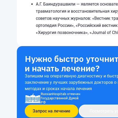
А.Г. Баиндурашвили — является основат
травматология и восстановительная хир
советов научных журналов: «Вестник тр
ортопедия России», «Российский вестник
«Хирургия позвоночника», «Journal of Chi
Нужно быстро уточнит
и начать лечение?
Запишем на оперативную диагностику и быст
заключение у лучших зарубежных докторов о
методах и сроках начала лечения
RussianHospitals отмечен
Государственной Думой
РФ
Запрос на лечение
Посмотреть у