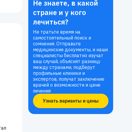
Не знаете, в какой
стране и у кого
лечиться?
Не тратьте время на
самостоятельный поиск и
сомнения. Отправьте
медицинские документы, и наши
специалисты бесплатно изучат
ваш случай, объяснят разницу
между странами, подберут
профильные клиники и
экспертов, получат заключение
врачей о возможности и цене
лечения
Узнать варианты и цены
тал