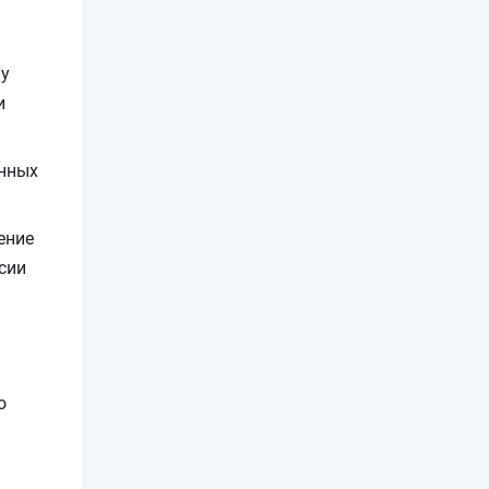
 у
и
онных
ение
сии
о