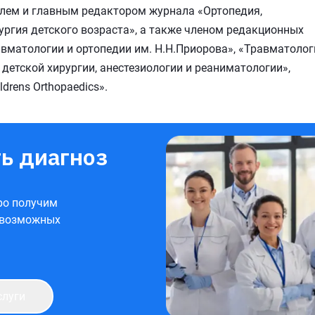
елем и главным редактором журнала «Ортопедия,
ургия детского возраста», а также членом редакционных
авматологии и ортопедии им. Н.Н.Приорова», «Травматолог
 детской хирургии, анестезиологии и реаниматологии»,
ldrens Orthopaedics».
ь диагноз
ро получим
 возможных
слуги