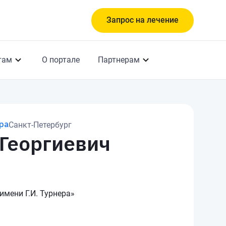
Запрос на лечение
там
О портале
Партнерам
ра
Санкт-Петербург
Георгиевич
мени Г.И. Турнера»