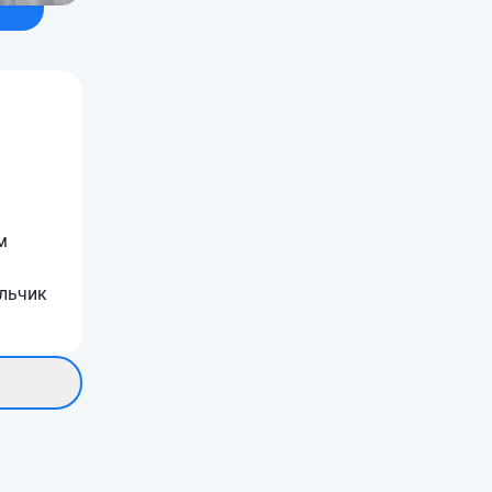
м
альчик