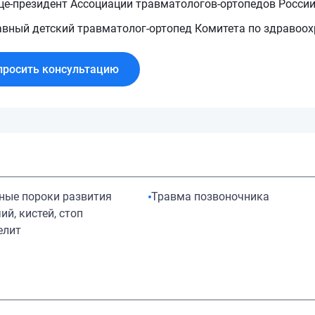
це-президент Ассоциации травматологов-ортопедов Росси
авный детский травматолог-ортопед Комитета по здравоо
просить консультацию
ные пороки развития
Травма позвоночника
ий, кистей, стоп
елит