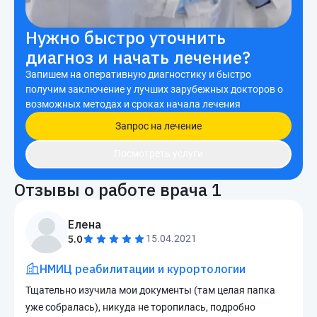
Нужно быстро уточнить
диагноз и начать лечение?
Запишем на оперативную диагностику и быстро
получим заключение у лучших зарубежных докторов о
возможных методах и сроках начала лечения
Запрос на лечение
Посмотреть услуги
Отзывы о работе врача
1
Елена
5.0
15.04.2021
НМИЦ реабилитации и курортологии
Тщательно изучила мои документы (там целая папка
уже собралась), никуда не торопилась, подробно