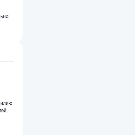
льно
силию.
тей.