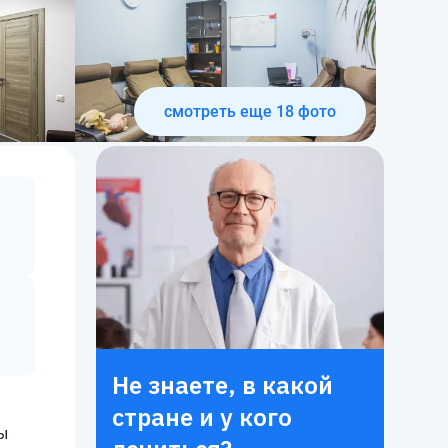
смотреть еще
18
фото
Не знаете, в какой
стране и у кого
ы