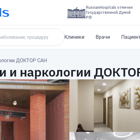
RussianHospitals отмечен
Государственной Думой
РФ
Клиники
Врачи
Пациен
кологии ДОКТОР САН
и и наркологии ДОКТО