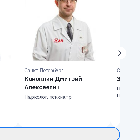
Санкт-Петербург
Санкт-Пе
Коноплин Дмитрий
Зун Се
Алексеевич
Психиатр,
психотер
Нарколог, психиатр