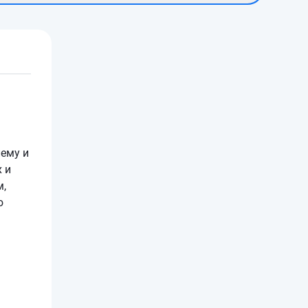
лему и
 и
м,
ю