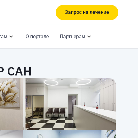
Запрос на лечение
там
О портале
Партнерам
Р САН