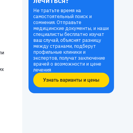
лечиться?
Не тратьте время на
самостоятельный поиск и
сомнения. Отправьте
медицинские документы, и наши
специалисты бесплатно изучат
ваш случай, объяснят разницу
между странами, подберут
профильные клиники и
ли
экспертов, получат заключение
врачей о возможности и цене
их
лечения
Узнать варианты и цены