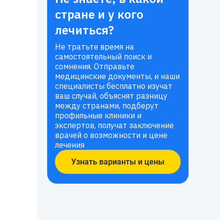
стране и у кого
лечиться?
Не тратьте время на
самостоятельный поиск и
сомнения. Отправьте
медицинские документы, и наши
специалисты бесплатно изучат
ваш случай, объяснят разницу
между странами, подберут
профильные клиники и
экспертов, получат заключение
врачей о возможности и цене
лечения
Узнать варианты и цены