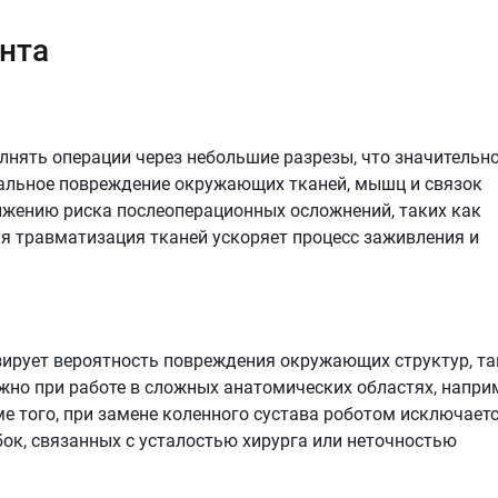
нта
нять операции через небольшие разрезы, что значительн
альное повреждение окружающих тканей, мышц и связок
ижению риска послеоперационных осложнений, таких как
я травматизация тканей ускоряет процесс заживления и
ирует вероятность повреждения окружающих структур, та
ажно при работе в сложных анатомических областях, напри
е того, при замене коленного сустава роботом исключает
бок, связанных с усталостью хирурга или неточностью