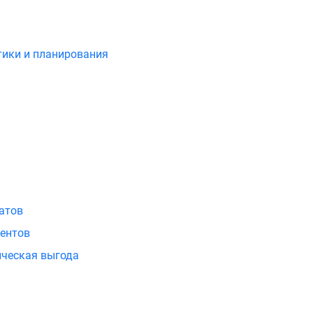
ики и планирования
атов
ентов
ическая выгода