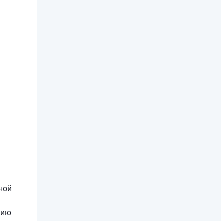
ной
цию