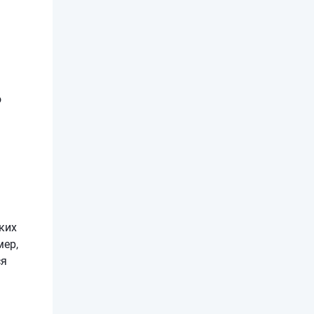
о
ких
мер,
ся