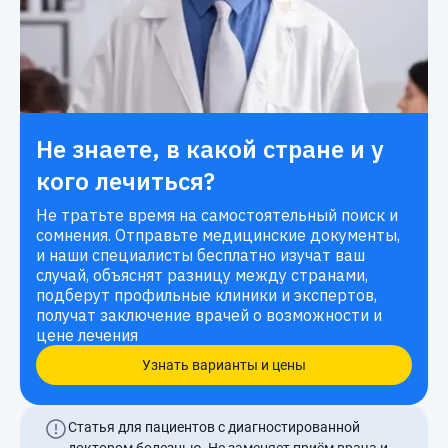
Не знаете, в какой стране и у
кого лечиться?
Не тратьте время на самостоятельный поиск и
сомнения. Отправьте медицинские документы,
и наши специалисты бесплатно изучат ваш
случай, объяснят разницу между странами,
подберут профильные клиники и экспертов,
получат заключение врачей о возможности и
цене лечения
Узнать варианты и цены
Статья для пациентов с диагностированной
доктором болезнью. Не заменяет приём врача и