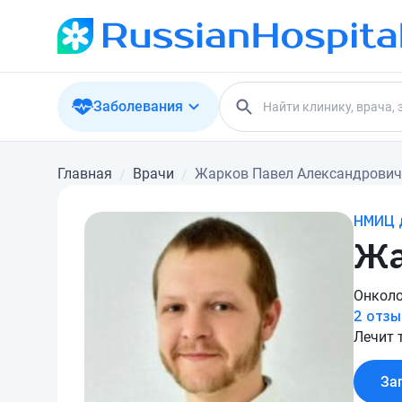
Заболевания
Главная
Врачи
Жарков Павел Александрович
НМИЦ д
Жа
Онколо
2 отзы
Лечит 
За