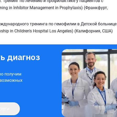
t). Тренинг по лечению и профилактике у пациентов с
ng in Inhibitor Management in Prophylaxis) (Франкфурт,
ждународного тренинга по гемофилии в Детской больнице
wship in Children's Hospital Los Angeles) (Калифорния, США)
ь диагноз
ро получим
 возможных
слуги