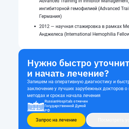
Advanced Training in Inhibitor Managemen
ингибиторной гемофилией (Advanced Traini
Германия)
2012 — научная стажировка в рамках Ме
Анджелеса (International Hemophilia Fello
Нужно быстро уточнит
и начать лечение?
Запишем на оперативную диагностику и быст
заключение у лучших зарубежных докторов о
методах и сроках начала лечения
RussianHospitals отмечен
Государственной Думой
РФ
Запрос на лечение
Посмотреть у