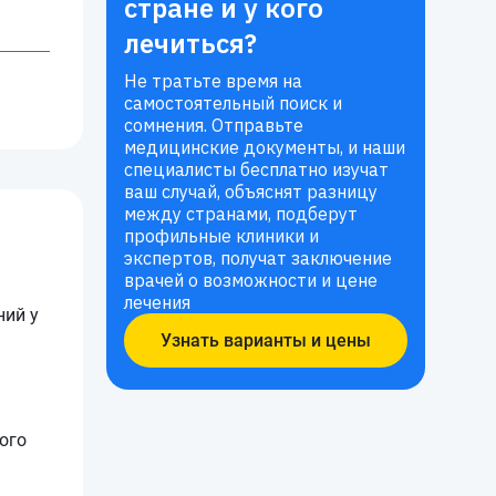
стране и у кого
лечиться?
Не тратьте время на
самостоятельный поиск и
сомнения. Отправьте
медицинские документы, и наши
специалисты бесплатно изучат
ваш случай, объяснят разницу
между странами, подберут
профильные клиники и
экспертов, получат заключение
врачей о возможности и цене
лечения
ний у
Узнать варианты и цены
ого