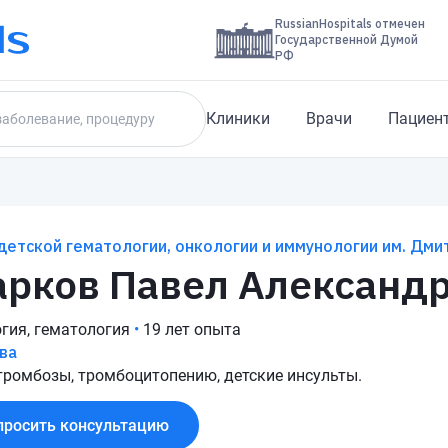
RussianHospitals отмечен
Государственной Думой
РФ
Клиники
Врачи
Пациен
етской гематологии, онкологии и иммунологии им. Дми
рков Павел Александ
гия, гематология
•
19 лет опыта
ва
тромбозы, тромбоцитопению, детские инсульты.
просить консультацию