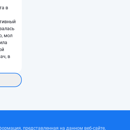
та в
ативный
овалась
ю, мол
чила
ой
ач, в
ормация, представленная на данном веб-сайте,