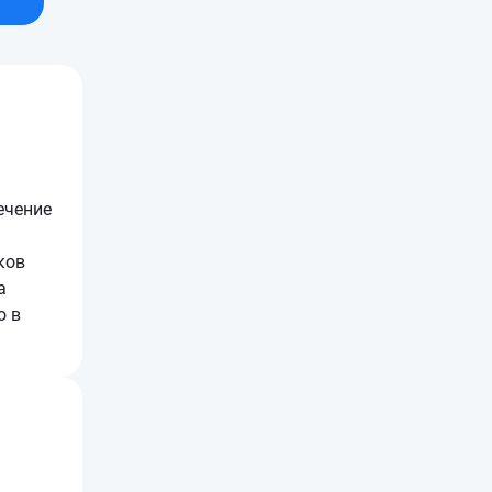
ечение
ков
а
о в