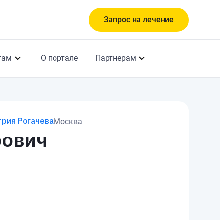
Запрос на лечение
там
О портале
Партнерам
трия Рогачева
Москва
рович