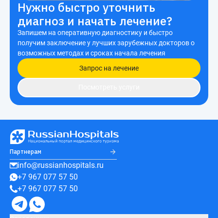
Нужно быстро уточнить
диагноз и начать лечение?
Запишем на оперативную диагностику и быстро
получим заключение у лучших зарубежных докторов о
возможных методах и сроках начала лечения
Запрос на лечение
Посмотреть услуги
Партнерам
info@russianhospitals.ru
+7 967 077 57 50
+7 967 077 57 50