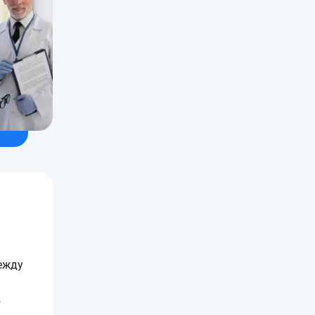
дежду
,