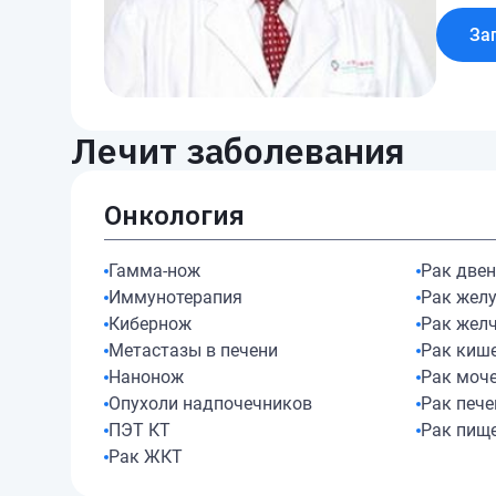
За
Лечит заболевания
Онкология
Гамма-нож
Рак две
Иммунотерапия
Рак жел
Кибернож
Рак жел
Метастазы в печени
Рак киш
Нанонож
Рак моч
Опухоли надпочечников
Рак пече
ПЭТ КТ
Рак пищ
Рак ЖКТ