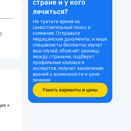
стране и у кого
лечиться?
Не тратьте время на
самостоятельный поиск и
сомнения. Отправьте
2-
медицинские документы, и наши
специалисты бесплатно изучат
ваш случай, объяснят разницу
между странами, подберут
профильные клиники и
экспертов, получат заключение
врачей о возможности и цене
лечения
Узнать варианты и цены
ия +