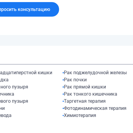
просить консультацию
надцатиперстной кишки
Рак поджелудочной железы
удка
Рак почки
чного пузыря
Рак прямой кишки
ечника
Рак тонкого кишечника
евого пузыря
Таргетная терапия
ни
Фотодинамическая терапия
евода
Химиотерапия