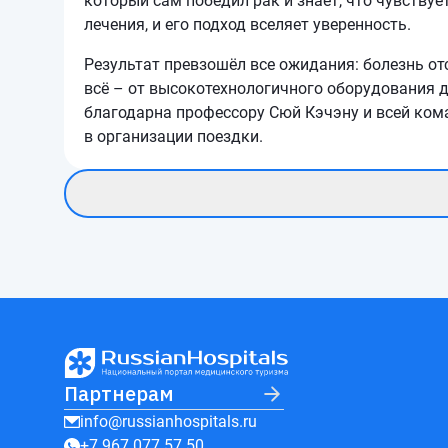
который сам победил рак и знает, что чувствуе
лечения, и его подход вселяет уверенность.
Результат превзошёл все ожидания: болезнь от
всё – от высокотехнологичного оборудования 
благодарна профессору Сюй Кэчэну и всей ком
в организации поездки.
Партнерам
info@russianhospitals.ru
+7 967 077 57 50