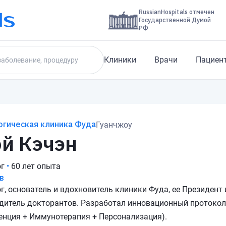
RussianHospitals отмечен
Государственной Думой
РФ
Клиники
Врачи
Пациен
огическая клиника Фуда
Гуанчжоу
й Кэчэн
г
•
60 лет опыта
в
г, основатель и вдохновитель клиники Фуда, ее Президент
дитель докторантов. Разработал инновационный протокол
енция + Иммунотерапия + Персонализация).