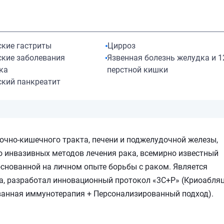
ские гастриты
Цирроз
ские заболевания
Язвенная болезнь желудка и 1
ка
перстной кишки
ский панкреатит
чно-кишечного тракта, печени и поджелудочной железы,
о инвазивных методов лечения рака, всемирно известный
основанной на личном опыте борьбы с раком. Является
а, разработал инновационный протокол «3C+P» (Криоабляц
ванная иммунотерапия + Персонализированный подход).