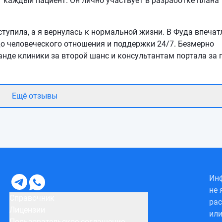
т каждый пациент. Он лично участвует в разработке плана
ступила, а я вернулась к нормальной жизни. В Фуда впечат
до человеческого отношения и поддержки 24/7. Безмерно
анде клиники за второй шанс и консультантам портала за
Ещё отзывы
Инф
не 
Справочник
рас
Лицензии
или
Пользовательское соглашение