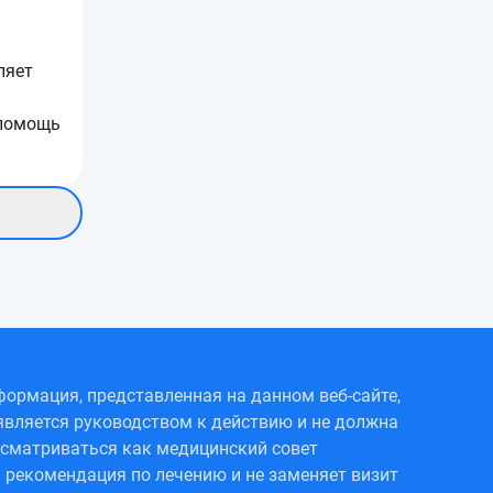
ляет
 помощь
ормация, представленная на данном веб-сайте,
является руководством к действию и не должна
сматриваться как медицинский совет
 рекомендация по лечению и не заменяет визит