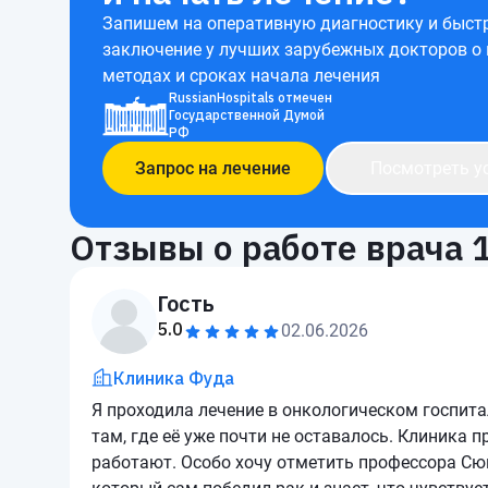
Запишем на оперативную диагностику и быст
заключение у лучших зарубежных докторов о
методах и сроках начала лечения
RussianHospitals отмечен
Государственной Думой
РФ
Запрос на лечение
Посмотреть у
Отзывы о работе врача
Гость
5.0
02.06.2026
Клиника Фуда
Я проходила лечение в онкологическом госпитал
там, где её уже почти не оставалось. Клиника
работают. Особо хочу отметить профессора Сю