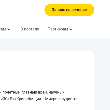
Запрос на лечение
там
О портале
Партнерам
 и почетный главный врач, научный
 «3C+P» (Криоабляция + Микрососудистая