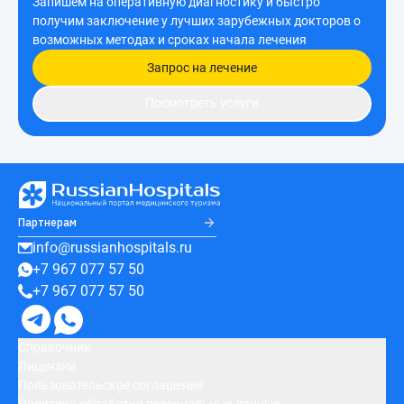
Запишем на оперативную диагностику и быстро
получим заключение у лучших зарубежных докторов о
возможных методах и сроках начала лечения
Запрос на лечение
Посмотреть услуги
Партнерам
info@russianhospitals.ru
+7 967 077 57 50
+7 967 077 57 50
Справочник
Лицензии
Пользовательское соглашение