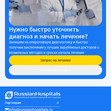
Нужно быстро уточнить
диагноз и начать лечение?
Запишем на оперативную диагностику и быстро
получим заключение у лучших зарубежных докторов о
возможных методах и сроках начала лечения
Запрос на лечение
Посмотреть услуги
Партнерам
info@russianhospitals.ru