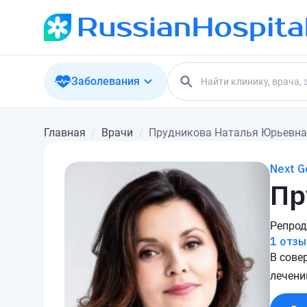
Заболевания
Главная
Врачи
Прудникова Наталья Юрьевна
Next G
Пр
Репрод
1 отзы
В сове
лечени