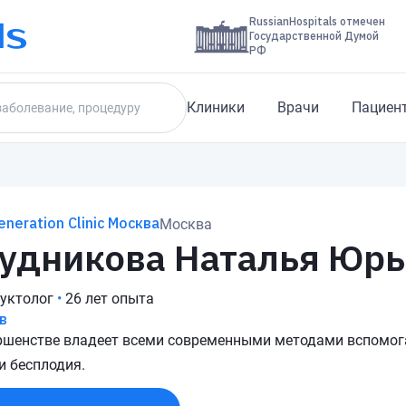
RussianHospitals отмечен
Государственной Думой
РФ
Клиники
Врачи
Пациен
eneration Clinic Москва
Москва
удникова Наталья Юрь
уктолог
•
26 лет опыта
в
ршенстве владеет всеми современными методами вспомог
и бесплодия.