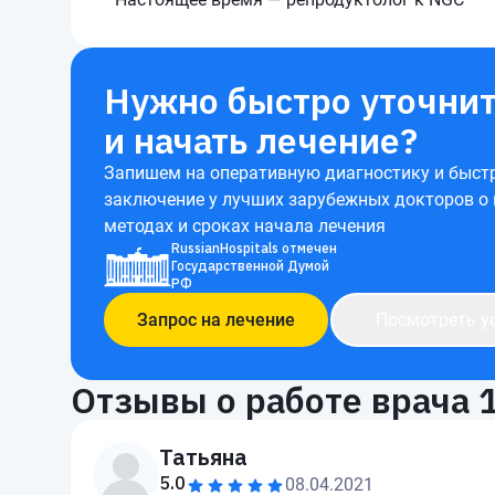
Нужно быстро уточнит
и начать лечение?
Запишем на оперативную диагностику и быст
заключение у лучших зарубежных докторов о
методах и сроках начала лечения
RussianHospitals отмечен
Государственной Думой
РФ
Запрос на лечение
Посмотреть у
Отзывы о работе врача
Татьяна
5.0
08.04.2021