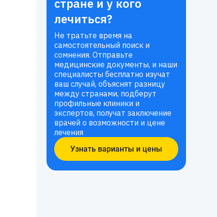
стране и у кого
лечиться?
Не тратьте время на
самостоятельный поиск и
сомнения. Отправьте
медицинские документы, и наши
специалисты бесплатно изучат
ваш случай, объяснят разницу
между странами, подберут
профильные клиники и
экспертов, получат заключение
врачей о возможности и цене
лечения
Узнать варианты и цены