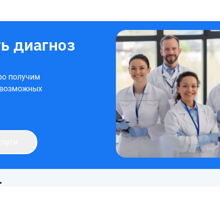
ь диагноз
ро получим
 возможных
слуги
1