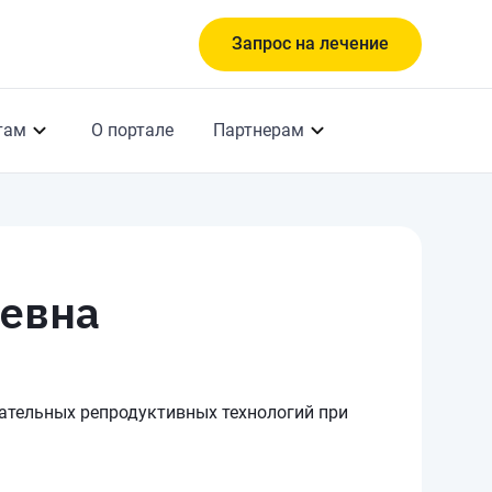
Запрос на лечение
там
О портале
Партнерам
евна
ательных репродуктивных технологий при