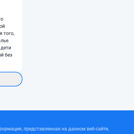
го
ой
 того,
алье
 дети
ый без
ормация, представленная на данном веб-сайте,