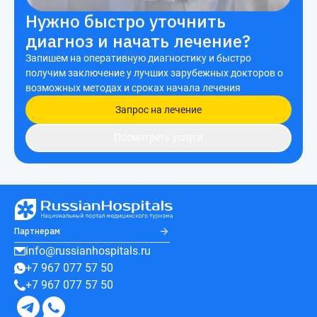
Нужно быстро уточнить
диагноз и начать лечение?
Запишем на оперативную диагностику и быстро
получим заключение у лучших зарубежных докторов о
возможных методах и сроках начала лечения
Запрос на лечение
Посмотреть услуги
Партнерам
info@russianhospitals.ru
+7 967 077 57 50
+7 967 077 57 50