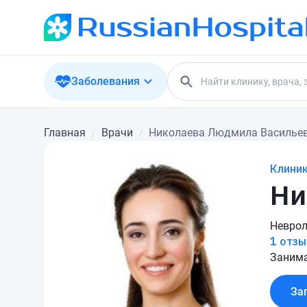
Заболевания
Главная
Врачи
Николаева Людмила Василье
Клиник
Ни
Неврол
1 отзы
Занима
За