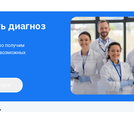
ь диагноз
ро получим
 возможных
слуги
1