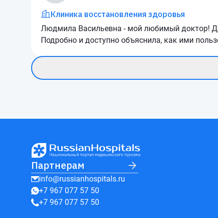
Клиника восстановления здоровья
Людмила Васильевна - мой любимый доктор! До
Подробно и доступно объяснила, как ими польз
Партнерам
info@russianhospitals.ru
+7 967 077 57 50
+7 967 077 57 50