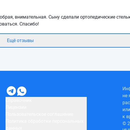
брая, внимательная. Сыну сделали ортопедические стельк
оваться. Спасибо!
Ещё отзывы
Инф
не 
Справочник
рас
Лицензии
или
Пользовательское соглашение
к в
Политика обработки персональных
© 
данных