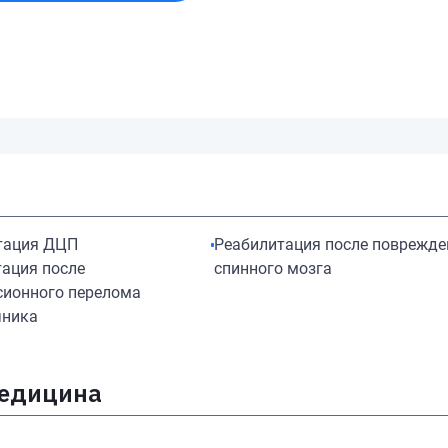
тация ДЦП
Реабилитация после поврежде
ация после
спинного мозга
сионного перелома
чника
медицина