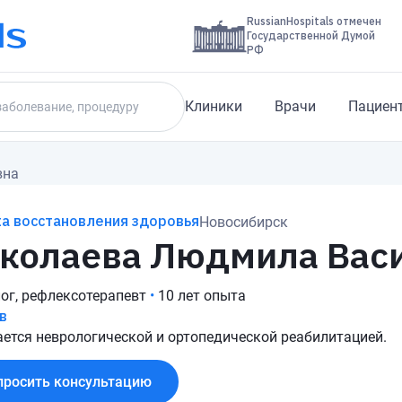
RussianHospitals отмечен
Государственной Думой
РФ
Клиники
Врачи
Пациен
вна
а восстановления здоровья
Новосибирск
колаева Людмила Вас
ог, рефлексотерапевт
•
10 лет опыта
в
ется неврологической и ортопедической реабилитацией.
просить консультацию