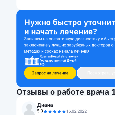
Нужно быстро уточнит
и начать лечение?
Запишем на оперативную диагностику и быст
заключение у лучших зарубежных докторов о
методах и сроках начала лечения
RussianHospitals отмечен
Государственной Думой
РФ
Запрос на лечение
Посмотреть у
Отзывы о работе врача
Диана
5.0
16.02.2022