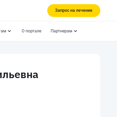
Запрос на лечение
там
О портале
Партнерам
ильевна