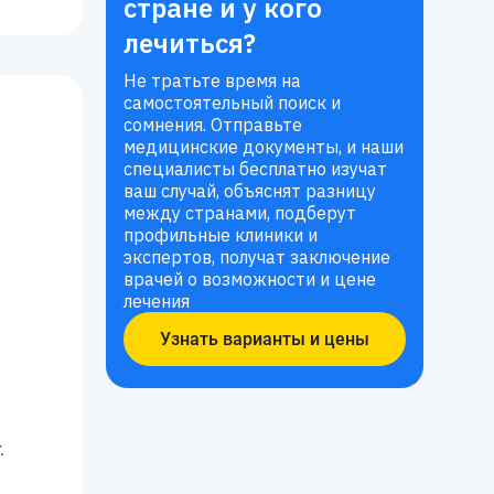
стране и у кого
лечиться?
Не тратьте время на
самостоятельный поиск и
сомнения. Отправьте
медицинские документы, и наши
специалисты бесплатно изучат
ваш случай, объяснят разницу
между странами, подберут
профильные клиники и
экспертов, получат заключение
врачей о возможности и цене
лечения
Узнать варианты и цены
.