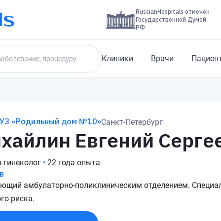
RussianHospitals отмечен
Государственной Думой
РФ
Клиники
Врачи
Пациен
БУЗ «Родильный дом №10»
Санкт-Петербург
хайлин Евгений Серге
-гинеколог
•
22 года опыта
в
ющий амбулаторно-поликлиническим отделением. Специал
го риска.