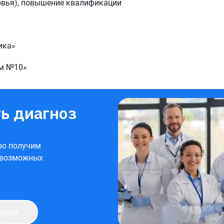
овья), повышение квалификации
ика»
ом №10»
ь диагноз
ро получим
 возможных
слуги