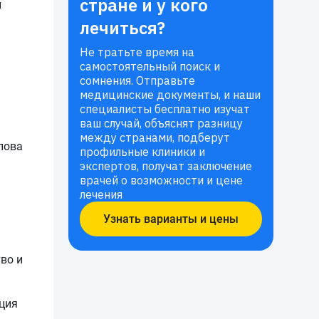
стране и у кого
и
лечиться?
Не тратьте время на
самостоятельный поиск и
сомнения. Отправьте
медицинские документы, и наши
специалисты бесплатно изучат
ваш случай, объяснят разницу
между странами, подберут
лова
профильные клиники и
экспертов, получат заключение
врачей о возможности и цене
лечения
Узнать варианты и цены
во и
ция