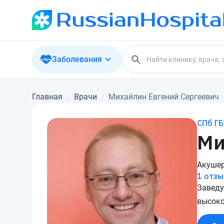
Заболевания
Главная
Врачи
Михайлин Евгений Сергеевич
СПб Г
Ми
Акушер
1 отзы
Заведу
высоко