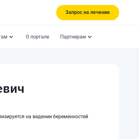
Запрос на лечение
там
О портале
Партнерам
евич
изируется на ведении беременностей