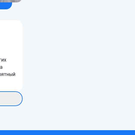
гих
за
роятный