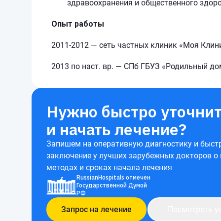
здравоохранения и общественного здор
Опыт работы
2011-2012 — сеть частных клиник «Моя Клин
2013 по наст. вр. — СПб ГБУЗ «Родильный д
Нужно быстро уточнит
и начать лечение?
Запишем на оперативную диагностику и быст
заключение у лучших зарубежных докторов о
методах и сроках начала лечения
RussianHospitals отмечен
Государственной Думой
РФ
Запрос на лечение
Посмотреть у