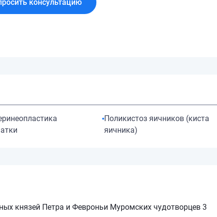
просить консультацию
еринеопластика
Поликистоз яичников (киста
атки
яичника)
ных князей Петра и Февроньи Муромских чудотворцев 3