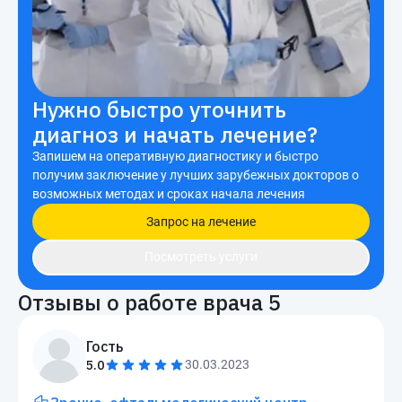
Нужно быстро уточнить
диагноз и начать лечение?
Запишем на оперативную диагностику и быстро
получим заключение у лучших зарубежных докторов о
возможных методах и сроках начала лечения
Запрос на лечение
Посмотреть услуги
Отзывы о работе врача
5
Гость
5.0
30.03.2023