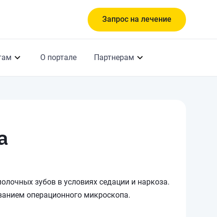
Запрос на лечение
там
О портале
Партнерам
а
молочных зубов в условиях седации и наркоза.
ованием операционного микроскопа.