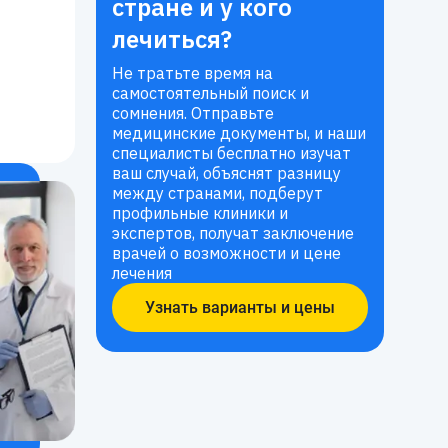
стране и у кого
лечиться?
Не тратьте время на
самостоятельный поиск и
сомнения. Отправьте
медицинские документы, и наши
специалисты бесплатно изучат
ваш случай, объяснят разницу
между странами, подберут
профильные клиники и
экспертов, получат заключение
врачей о возможности и цене
лечения
Узнать варианты и цены