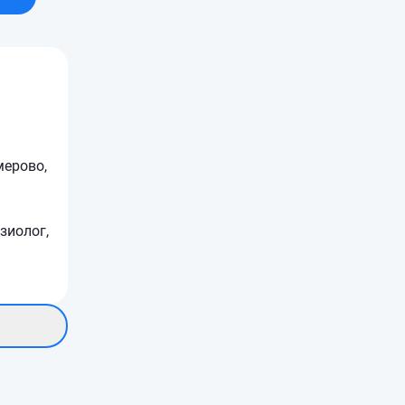
мерово,
зиолог,