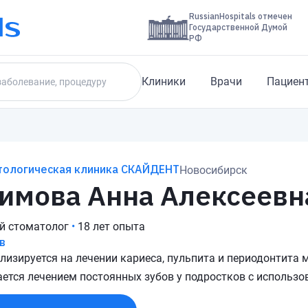
RussianHospitals отмечен
Государственной Думой
РФ
Клиники
Врачи
Пациен
тологическая клиника СКАЙДЕНТ
Новосибирск
имова Анна Алексеевн
й стоматолог
•
18 лет опыта
в
лизируется на лечении кариеса, пульпита и периодонтита 
ется лечением постоянных зубов у подростков с использ