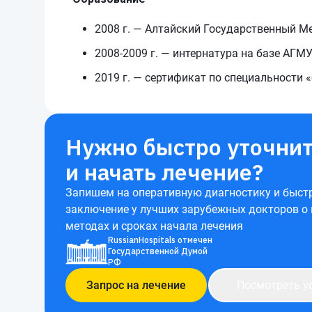
2008 г. — Алтайский Государственный Ме
2008-2009 г. — интернатура на базе АГМ
2019 г. — сертификат по специальности 
Нужно быстро уточнит
и начать лечение?
Запишем на оперативную диагностику и быст
заключение у лучших зарубежных докторов о
методах и сроках начала лечения
RussianHospitals отмечен
Государственной Думой
РФ
Запрос на лечение
Посмотреть у